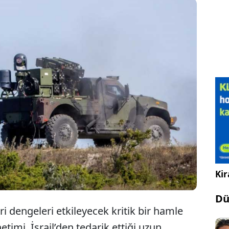
tan, İsrail'den tedarik ettiği Spike NLOS füze
erini kademeli olarak devralmaya başladı. Yunan
bu sistemleri Türkiye'nin dibindeki adalara
irecek.
Kir
Dü
i dengeleri etkileyecek kritik bir hamle
timi, İsrail’den tedarik ettiği uzun