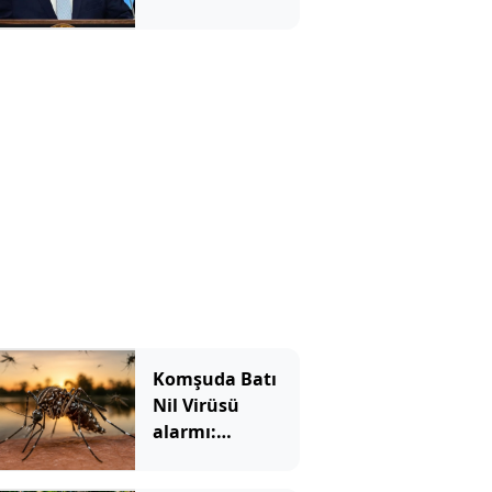
içinde…
Komşuda Batı
Nil Virüsü
alarmı:
Sivrisineklerden
yayılıyor, vaka