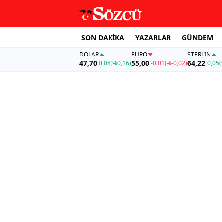
SON DAKİKA
YAZARLAR
GÜNDEM
DOLAR
EURO
STERLIN
47,70
55,00
64,22
0,08
(%0,16)
-0,01
(%-0,02)
0,05
(