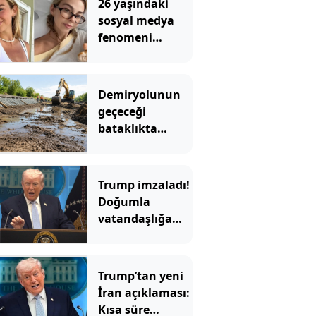
26 yaşındaki
sosyal medya
fenomeni
kanserle
mücadelesini
kaybetti
Demiryolunun
geçeceği
bataklıkta
binlerce yıllık
hazine bulundu
Trump imzaladı!
Doğumla
vatandaşlığa
yeni
kısıtlamalar
Trump’tan yeni
İran açıklaması:
Kısa süre