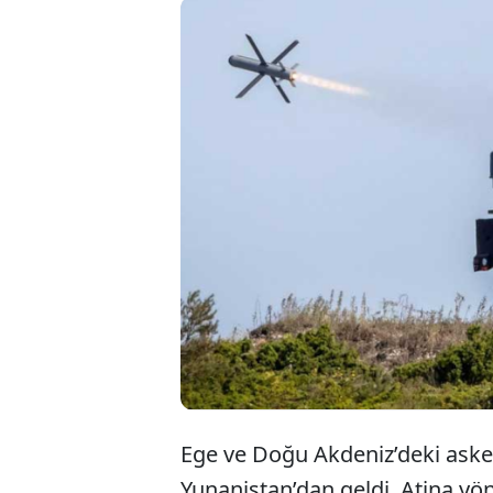
Yunanis
sisteml
tarafı 
yerleşt
Ege ve Doğu Akdeniz’deki asker
Yunanistan’dan geldi. Atina yöne