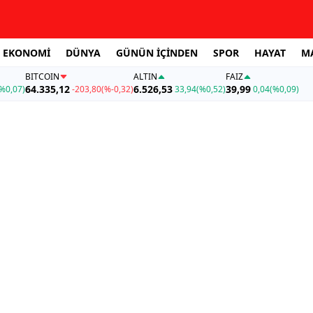
EKONOMİ
DÜNYA
GÜNÜN İÇİNDEN
SPOR
HAYAT
M
BITCOIN
ALTIN
FAİZ
64.335,12
6.526,53
39,99
%0,07)
-203,80
(%-0,32)
33,94
(%0,52)
0,04
(%0,09)