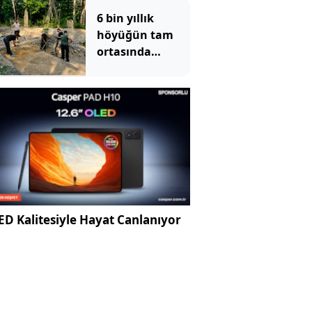
sayısı hızla
6 bin yıllık
artıyor
höyüğün tam
ortasında
bulundu:
Yıllardır kimse
fark etmemiş
D Kalitesiyle Hayat Canlanıyor