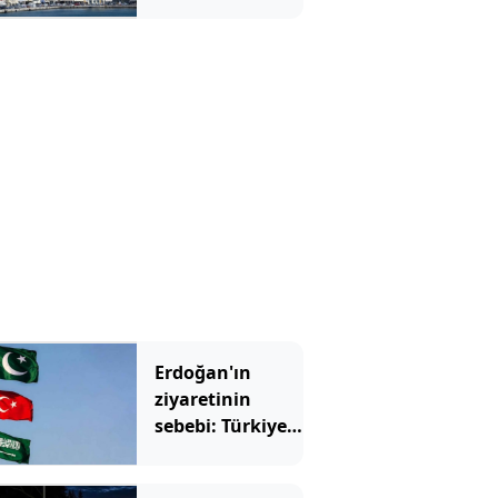
Erdoğan'ın
ziyaretinin
sebebi: Türkiye
üçlü ittifaka
giriyor