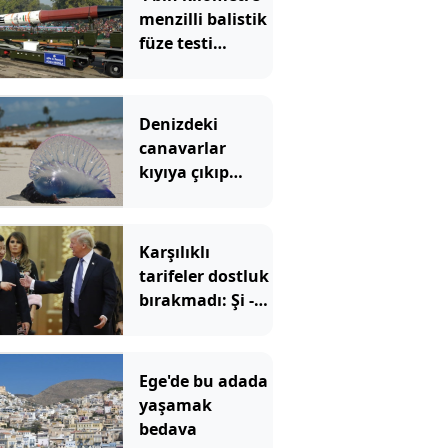
menzilli balistik
füze testi
başarıyla geçti
Denizdeki
canavarlar
kıyıya çıkıp
insanları
sokmaya
başladı
Karşılıklı
tarifeler dostluk
bırakmadı: Şi -
Trump
görüşmesi
sallantıda
Ege'de bu adada
yaşamak
bedava