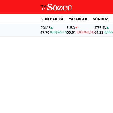
SON DAKİKA
YAZARLAR
GÜNDEM
DOLAR
EURO
STERLIN
47,70
55,01
64,23
0,08
(%0,17)
0,00
(%-0,01)
0,06
(