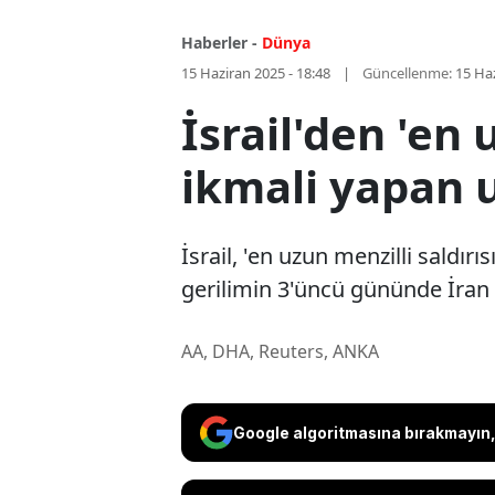
Haberler -
Dünya
15 Haziran 2025 - 18:48
Güncellenme:
15 Haz
İsrail'den 'en 
ikmali yapan 
İsrail, 'en uzun menzilli saldı
gerilimin 3'üncü gününde İran il
AA, DHA, Reuters, ANKA
Google algoritmasına bırakmayın, 