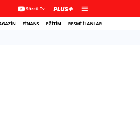
Sözcü Tv
AGAZİN
FİNANS
EĞİTİM
RESMİ İLANLAR