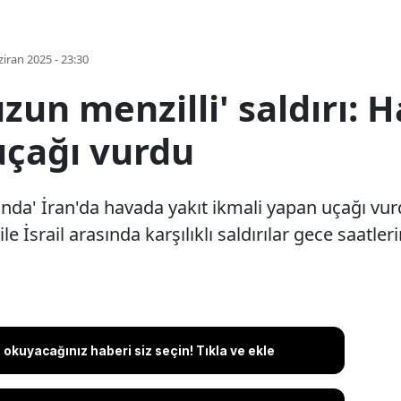
iran 2025 - 23:30
uzun menzilli' saldırı: 
uçağı vurdu
rısında' İran'da havada yakıt ikmali yapan uçağı 
e İsrail arasında karşılıklı saldırılar gece saatle
okuyacağınız haberi siz seçin! Tıkla ve ekle