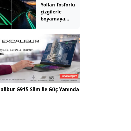
Yolları fosforlu
çizgilerle
boyamaya
başladılar
alibur G915 Slim ile Güç Yanında