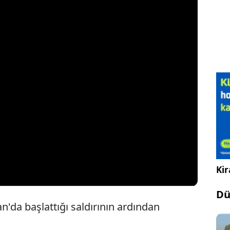
Kir
Dü
ran'da başlattığı saldırının ardından