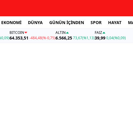
EKONOMİ
DÜNYA
GÜNÜN İÇİNDEN
SPOR
HAYAT
M
BITCOIN
ALTIN
FAİZ
64.353,51
6.566,25
39,99
%0,09)
-484,48
(%-0,75)
73,67
(%1,13)
0,04
(%0,09)