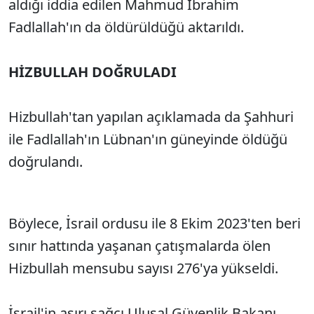
aldığı iddia edilen Mahmud İbrahim
Fadlallah'ın da öldürüldüğü aktarıldı.
HİZBULLAH DOĞRULADI
Hizbullah'tan yapılan açıklamada da Şahhuri
ile Fadlallah'ın Lübnan'ın güneyinde öldüğü
doğrulandı.
Böylece, İsrail ordusu ile 8 Ekim 2023'ten beri
sınır hattında yaşanan çatışmalarda ölen
Hizbullah mensubu sayısı 276'ya yükseldi.
İsrail'in aşırı sağcı Ulusal Güvenlik Bakanı