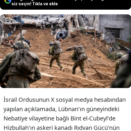
siz seçin! Tıkla ve ekle
İsrail ordusu, Lübnan'ın güneyinde
Hizbullah'ın sorumlularından birini
"suikast saldırısıyla öldürdüğünü"
iddia etti.
İsrail Ordusunun X sosyal medya hesabından
yapılan açıklamada, Lübnan'ın güneyindeki
Nebatiye vilayetine bağlı Bint el-Cubeyl'de
Hizbullah'ın askeri kanadı Rıdvan Gücü'nün