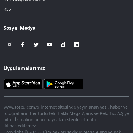
RSS
Sosyal Medya
Uygulamalarımız
www.sozcu.com.tr internet sitesinde yayınlanan yazı, haber ve
fotoğrafların her türlü telif hakkı Mega Ajans ve Rek. Tic. A.Ş'ye
aittir. İzin alınmadan, kaynak gösterilerek dahi
iktibas edilemez.
Copyright © 2023 - Tüm hakları saklıdır. Mega Ajans ve Rek.