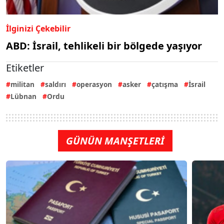
İlginizi Çekebilir
ABD: İsrail, tehlikeli bir bölgede yaşıyor
Etiketler
militan
saldırı
operasyon
asker
çatışma
İsrail
Lübnan
Ordu
GÜNÜN MANŞETLERİ