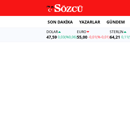
SON DAKİKA
YAZARLAR
GÜNDEM
DOLAR
EURO
STERLIN
47,59
55,00
64,21
0,03
(%0,06)
-0,01
(%-0,01)
0,11
(