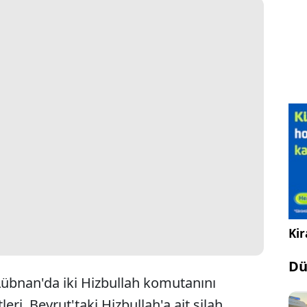
Kir
Dü
übnan'da iki Hizbullah komutanını
eri, Beyrut'taki Hizbullah'a ait silah