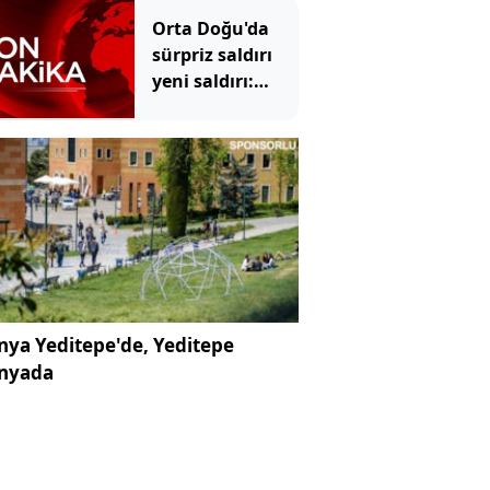
Orta Doğu'da
sürpriz saldırı
yeni saldırı:
40'tan fazla
asker öldü
ya Yeditepe'de, Yeditepe
nyada