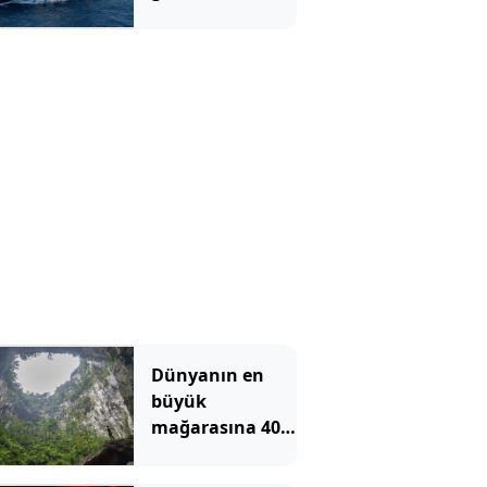
indirecekler
Dünyanın en
büyük
mağarasına 40
katlı gökdelen
sığıyor