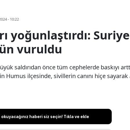
2024 - 10:22
ları yoğunlaştırdı: Suriy
ün vuruldu
üyük saldırıdan önce tüm cephelerde baskıyı arttırı
in Humus ilçesinde, sivillerin canını hiçe sayarak 
okuyacağınız haberi siz seçin! Tıkla ve ekle