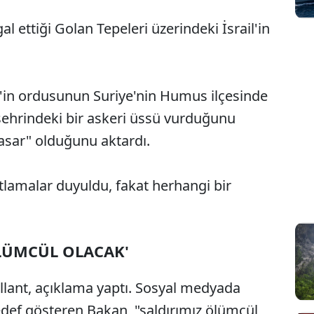
gal ettiği Golan Tepeleri üzerindeki İsrail'in
il'in ordusunun Suriye'nin Humus ilçesinde
şehrindeki bir askeri üssü vurduğunu
asar" olduğunu aktardı.
tlamalar duyuldu, fakat herhangi bir
ÖLÜMCÜL OLACAK'
llant, açıklama yaptı. Sosyal medyada
edef gösteren Bakan, "saldırımız ölümcül,