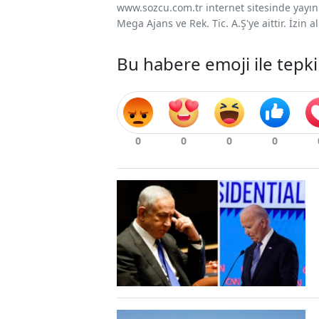
www.sozcu.com.tr internet sitesinde yayınla
Mega Ajans ve Rek. Tic. A.Ş'ye aittir. İzin
Bu habere emoji ile tepki