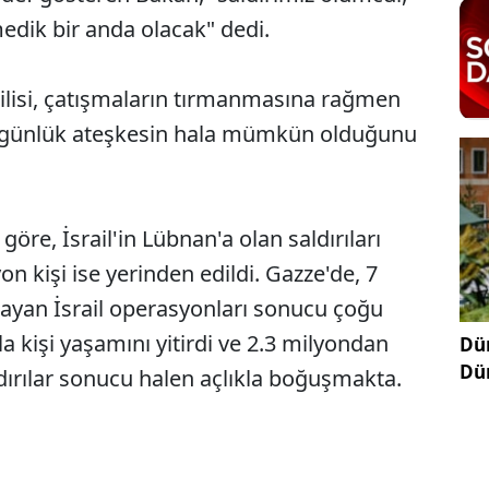
edik bir anda olacak" dedi.
kilisi, çatışmaların tırmanmasına rağmen
1 günlük ateşkesin hala mümkün olduğunu
öre, İsrail'in Lübnan'a olan saldırıları
on kişi ise yerinden edildi. Gazze'de, 7
layan İsrail operasyonları sonucu çoğu
la kişi yaşamını yitirdi ve 2.3 milyondan
Dün
Dü
aldırılar sonucu halen açlıkla boğuşmakta.