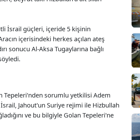
li İsrail güçleri, içeride 5 kişinin
Aracın içerisindeki herkes açılan ateş
dırı sonucu Al-Aksa Tugaylarına bağlı
söyledi.
lan Tepeleri'nden sorumlu yetkilisi Adem
srail, Jahout'un Suriye rejimi ile Hizbullah
ğladığını ve bu bilgiyle Golan Tepeleri'ne