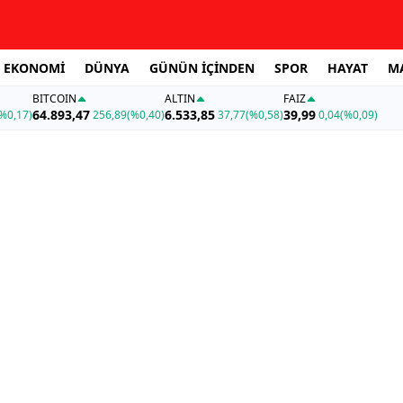
EKONOMİ
DÜNYA
GÜNÜN İÇİNDEN
SPOR
HAYAT
M
BITCOIN
ALTIN
FAİZ
64.893,47
6.533,85
39,99
%0,17)
256,89
(%0,40)
37,77
(%0,58)
0,04
(%0,09)