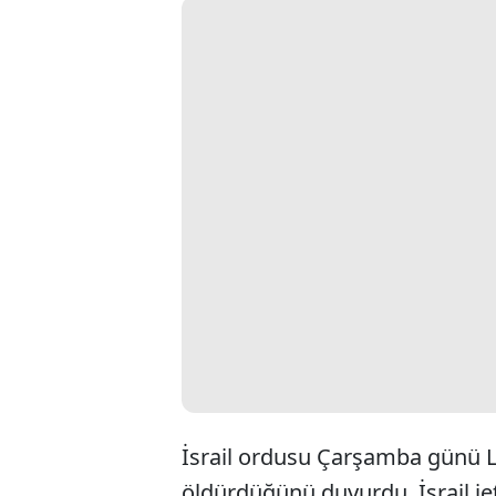
İsrail ordusu Çarşamba günü L
öldürdüğünü duyurdu. İsrail jetl