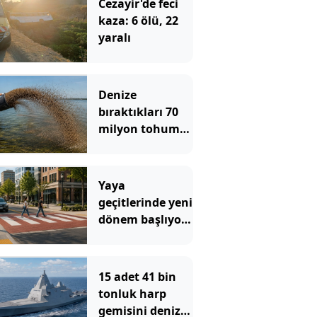
Cezayir'de feci
kaza: 6 ölü, 22
yaralı
Denize
bıraktıkları 70
milyon tohum
imkansızı
başardı
Yaya
geçitlerinde yeni
dönem başlıyor:
Sürücüler
isteseler de hız
yapamayacak
15 adet 41 bin
tonluk harp
gemisini denize