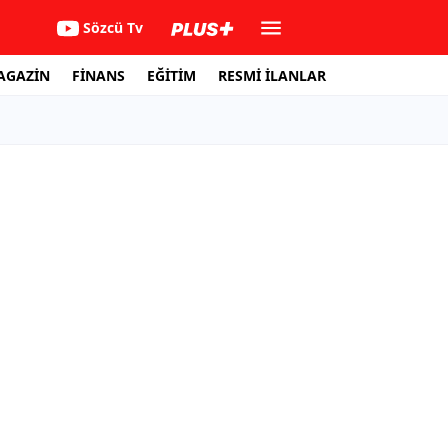
Sözcü Tv
AGAZİN
FİNANS
EĞİTİM
RESMİ İLANLAR