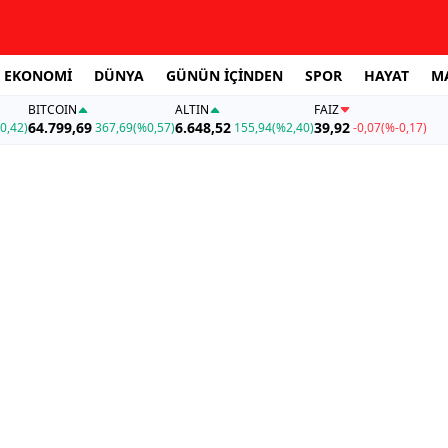
EKONOMİ
DÜNYA
GÜNÜN İÇİNDEN
SPOR
HAYAT
M
BITCOIN
ALTIN
FAİZ
64.799,69
6.648,52
39,92
0,42)
367,69
(%0,57)
155,94
(%2,40)
-0,07
(%-0,17)