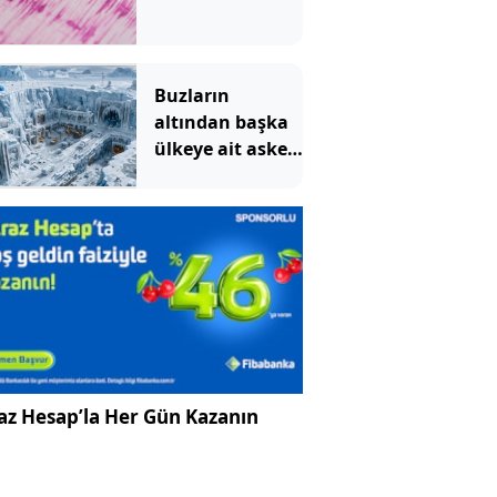
Buzların
altından başka
ülkeye ait askeri
üs çıktı
az Hesap’la Her Gün Kazanın