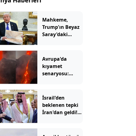
nya Haberleri
Mahkeme,
Trump'ın Beyaz
Saray'daki
inşaatına 'dur'
dedi
Avrupa'da
kıyamet
senaryosu:
Binlerce yıllık
korku gerçek mi
olacak?
İsrail'den
beklenen tepki
İran'dan geldi!
'Mekke
Anlaşması'
Tahran'ı kızdırdı