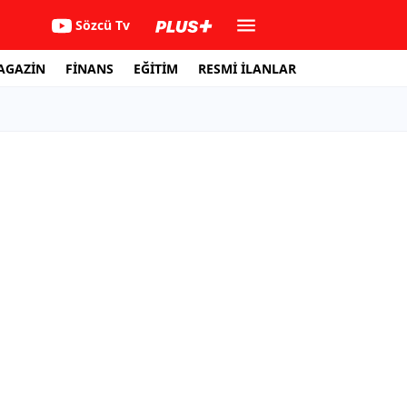
Sözcü Tv
AGAZİN
FİNANS
EĞİTİM
RESMİ İLANLAR