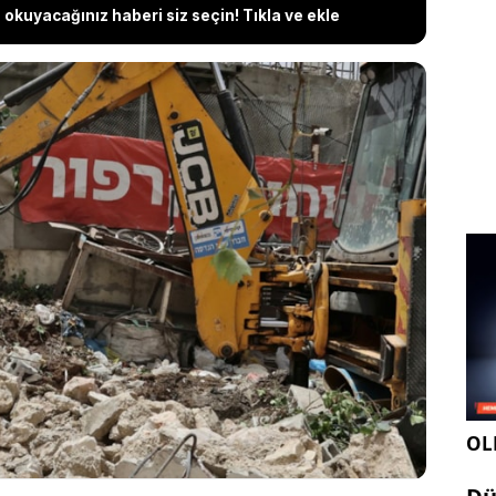
okuyacağınız haberi siz seçin! Tıkla ve ekle
ve El-Bustan Mahallesi’nde Filistinli ailelerin kendi
nda kaldığı, “Kral Bahçesi” projesi kapsamında
önüşüm ve yıkımların hızlandığı bildirildi. Yerel
 birlikte yerinden edilme riskiyle karşı karşıya
mları ise yapıların izinsiz olduğunu ve kamuya açık
düğünü savunuyor.
OLE