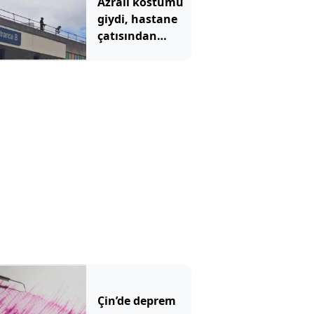
Azrail kostümü
giydi, hastane
çatısından
hastalara
göründü:
Mahkemede
ilginç savunma
Çin’de deprem