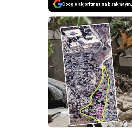
Google algoritmasına bırakmayın, 
Doğu Kudüs’te Silwan 
evlerini yıkmak zoru
bölgede geniş çaplı d
halk, artan baskılarla
kalırken, İsrail maka
alan projesi yürütül