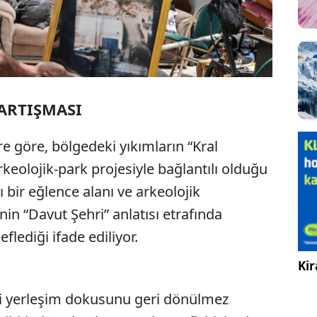
TARTIŞMASI
e göre, bölgedeki yıkımların “Kral
rkeolojik-park projesiyle bağlantılı olduğu
lı bir eğlence alanı ve arkeolojik
n “Davut Şehri” anlatısı etrafında
flediği ifade ediliyor.
Kir
tinli yerleşim dokusunu geri dönülmez