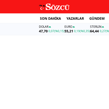
SON DAKİKA
YAZARLAR
GÜNDEM
DOLAR
EURO
STERLIN
47,70
55,21
64,44
0,07
(%0,15)
0,19
(%0,35)
0,27
(%