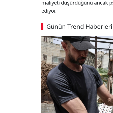
maliyeti düşürdüğünü ancak psi
ediyor.
ABERİ OKU
➜
Günün Trend Haberleri
00:02
/ 08:15