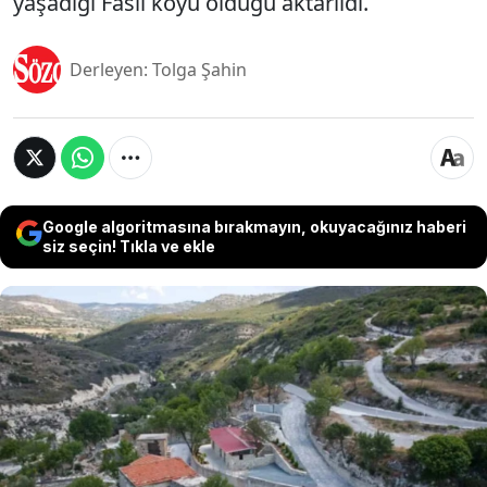
yaşadığı Fasli köyü olduğu aktarıldı.
Derleyen: Tolga Şahin
Google algoritmasına bırakmayın, okuyacağınız haberi
siz seçin! Tıkla ve ekle
Güney Kıbrıs Rum Yönetimi’nde Limasol’a bağlı terk
edilmiş Trozena köyünde İsrail bağlantılı bir
yatırımcının yürüttüğü geniş ölçekli arazi alımları
Rum basınında tartışma yarattı. İddialara göre,
İsrailli yatırımcı, bazı arazileri 1-2 Euro gibi düşük
fiyatlarla aldı. Rum basınında İsrailli yatırımcıların