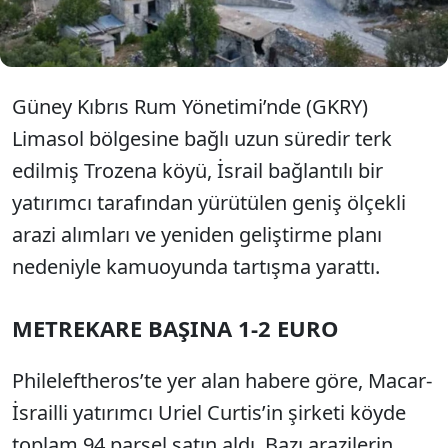
yeni hedefinin 1964 yılına kadar Kıbrıs Türklerinin
yaşadığı Fasli köyü olduğu aktarıldı.
Güney Kıbrıs Rum Yönetimi’nde (GKRY)
Limasol bölgesine bağlı uzun süredir terk
edilmiş Trozena köyü, İsrail bağlantılı bir
yatırımcı tarafından yürütülen geniş ölçekli
arazi alımları ve yeniden geliştirme planı
nedeniyle kamuoyunda tartışma yarattı.
METREKARE BAŞINA 1-2 EURO
Phileleftheros’te yer alan habere göre, Macar-
İsrailli yatırımcı Uriel Curtis’in şirketi köyde
toplam 94 parsel satın aldı. Bazı arazilerin