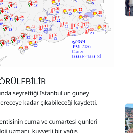
GÖRÜLEBİLİR
rında seyrettiği İstanbul'un güney
dereceye kadar çıkabileceği kaydetti.
lentisinin cuma ve cumartesi günleri
oji uzmanı, kuvvetli bir yağış