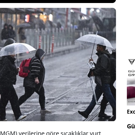
nın yüksek seyrettiği yurtta özellikle hafta sonuna
aşta olmak üzere İç Anadolu, Karadeniz ve
ı bir sistemin etkili olmasının beklendiği bildirildi.
nı Adil Tek, İstanbul ve Ankara'yı uyararak sel ve
at çekti.
Exc
Gü
GM) verilerine göre sıcaklıklar yurt