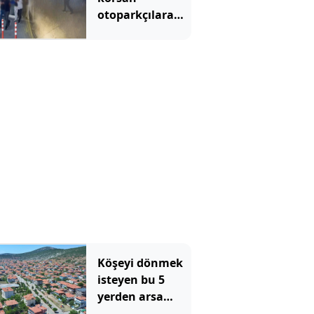
otoparkçılara
operasyon: 10
gözaltı
Köşeyi dönmek
isteyen bu 5
yerden arsa
alıyor: