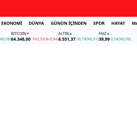
EKONOMİ
DÜNYA
GÜNÜN İÇİNDEN
SPOR
HAYAT
M
BITCOIN
ALTIN
FAİZ
64.348,00
6.551,37
39,99
%0,08)
-542,53
(%-0,84)
58,79
(%0,91)
0,04
(%0,09)