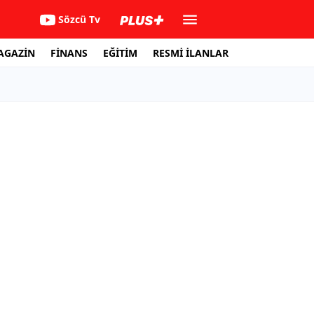
Sözcü Tv
AGAZİN
FİNANS
EĞİTİM
RESMİ İLANLAR