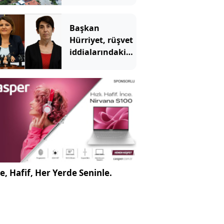
Metrekaresi bir
kahve parasına
Başkan
Hürriyet, rüşvet
iddialarındaki
müdürü
tutuklanmadan
önce görevden
almış
e, Hafif, Her Yerde Seninle.