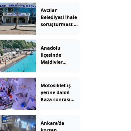
Avcılar
Belediyesi ihale
soruşturması:
12 şüpheli
adliyeye sevk
edildi
Anadolu
ilçesinde
Maldivler
manzarası:
Duyan akın
ediyor
Motosiklet iş
yerine daldı!
Kaza sonrası
bıçaklı kavga
çıktı
Ankara’da
korsan