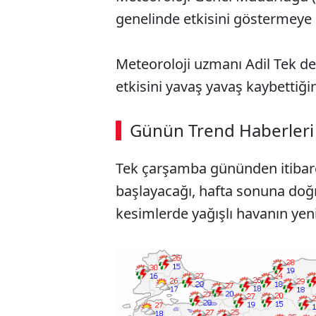
genelinde etkisini göstermey
Meteoroloji uzmanı Adil Tek de 
etkisini yavaş yavaş kaybettiğini
ABERİ OKU
➜
Günün Trend Haberleri
00:03
/ 09:08
Tek çarşamba gününden itibare
başlayacağı, hafta sonuna doğ
kesimlerde yağışlı havanın yeni