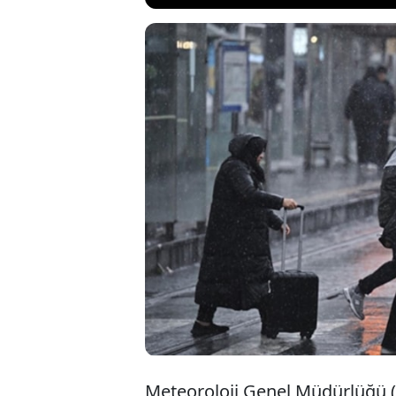
Hava sıcaklıkları
doğru Marmara b
Akdeniz'de yağışl
Meteoroloji uzma
dolu riskine dikk
Meteoroloji Genel Müdürlüğü (M