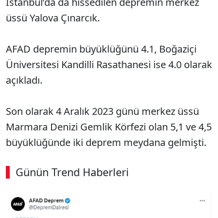
İstanbul’da da hissedilen depremin merkez
üssü Yalova Çınarcık.
AFAD depremin büyüklüğünü 4.1, Boğaziçi
Üniversitesi Kandilli Rasathanesi ise 4.0 olarak
açıkladı.
Son olarak 4 Aralık 2023 günü merkez üssü
Marmara Denizi Gemlik Körfezi olan 5,1 ve 4,5
büyüklüğünde iki deprem meydana gelmişti.
Günün Trend Haberleri
00:02
/ 09:08
Sesi Aç