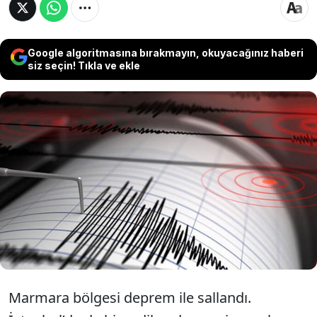
Google algoritmasına bırakmayın, okuyacağınız haberi
siz seçin! Tıkla ve ekle
AFAD tarafından yapılan açıklamaya göre
Yalova'da 4.1 büyüklüğünde deprem meydana
geldi. Marmara bölgesini etkileyen deprem
İstanbul ve birçok ilde hissedildi. Boğaziçi
Üniversitesi Kandilli Rasathanesi ise depremin
büyüklüğünü 4.0 olarak açıkladı.
Marmara bölgesi deprem ile sallandı.