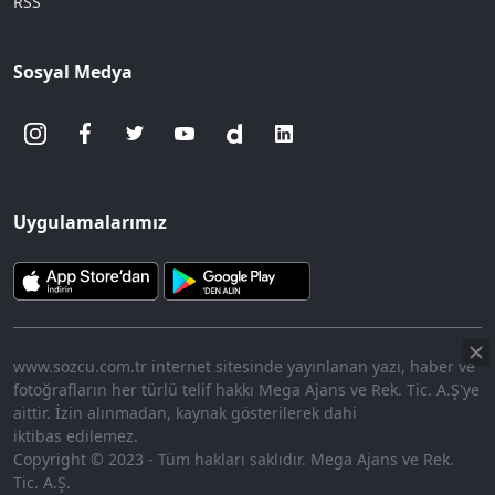
RSS
Sosyal Medya
Uygulamalarımız
www.sozcu.com.tr internet sitesinde yayınlanan yazı, haber ve
fotoğrafların her türlü telif hakkı Mega Ajans ve Rek. Tic. A.Ş'ye
aittir. İzin alınmadan, kaynak gösterilerek dahi
iktibas edilemez.
Copyright © 2023 - Tüm hakları saklıdır. Mega Ajans ve Rek.
Tic. A.Ş.
360p
Loaded
:
Sesi