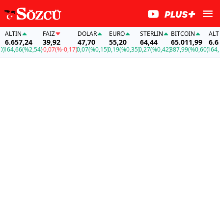
ALTIN
FAİZ
DOLAR
EURO
STERLIN
BITCOIN
ALTIN
6.657,24
39,92
47,70
55,20
64,44
65.011,99
6.657
64,66
(%2,54)
-0,07
(%-0,17)
0,07
(%0,15)
0,19
(%0,35)
0,27
(%0,42)
387,99
(%0,60)
164,66