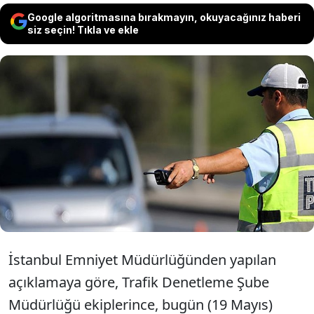
Google algoritmasına bırakmayın, okuyacağınız haberi
siz seçin! Tıkla ve ekle
İstanbul'da yapılacak "19 Mayıs Gençlik
ve Spor Bayramı Bisiklet Turu Ekinliği"
dolayısıyla Fatih ve Beyoğlu'nda bazı
yollar trafiğe kapatılacak.
İstanbul Emniyet Müdürlüğünden yapılan
açıklamaya göre, Trafik Denetleme Şube
Müdürlüğü ekiplerince, bugün (19 Mayıs)