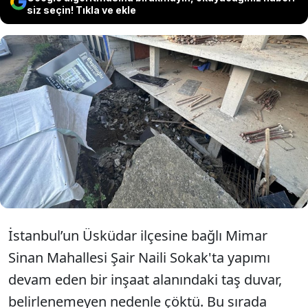
siz seçin! Tıkla ve ekle
İstanbul’da inşaat alanında bir istinat
duvarı çöktü. Duvarın altında kalan 3 işçi
hastaneye kaldırıldı. Yaralı işçilerin
durumunun iyi olduğu belirtildi.
İstanbul’un Üsküdar ilçesine bağlı Mimar
Sinan Mahallesi Şair Naili Sokak'ta yapımı
devam eden bir inşaat alanındaki taş duvar,
belirlenemeyen nedenle çöktü. Bu sırada