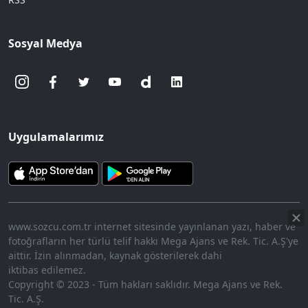
Sosyal Medya
Uygulamalarımız
www.sozcu.com.tr internet sitesinde yayınlanan yazı, haber ve
fotoğrafların her türlü telif hakkı Mega Ajans ve Rek. Tic. A.Ş'ye
aittir. İzin alınmadan, kaynak gösterilerek dahi
iktibas edilemez.
Copyright © 2023 - Tüm hakları saklıdır. Mega Ajans ve Rek.
Tic. A.Ş.
360p
Loaded
:
Sesi