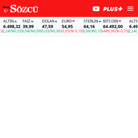
LTIN
FAİZ
DOLAR
EURO
STERLIN
BITCOIN
ALTIN
6.498,32
39,99
47,59
54,95
64,16
64.492,00
6.498,
,24
(%0,03)
0,04
(%0,09)
0,03
(%0,06)
-0,05
(%-0,10)
0,06
(%0,10)
-488,90
(%-0,75)
2,24
(%0,