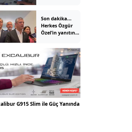
Parti'ye üye oldu
Son dakika...
Herkes Özgür
Özel’in yanıtını
bekliyordu:
İmza çabamız
yok
alibur G915 Slim ile Güç Yanında