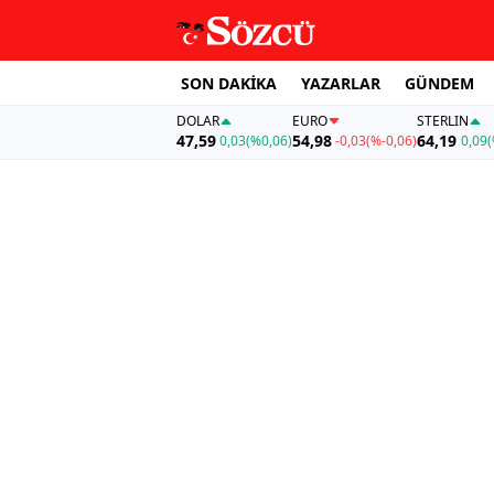
SON DAKİKA
YAZARLAR
GÜNDEM
DOLAR
EURO
STERLIN
47,59
54,98
64,19
0,03
(%0,06)
-0,03
(%-0,06)
0,09
(