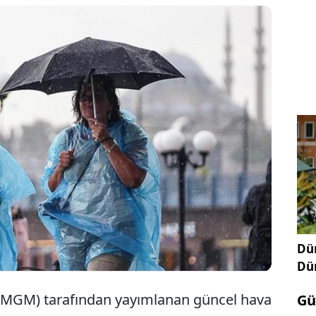
Müdürlüğü'nün son değerlendirmelerine göre,
nde sağanak yağış bekleniyor. 30 il için sarı
ırken, doğu bölgelerinde hava sıcaklıklarının 5 ila
ahmin ediliyor. İstanbul’un Avrupa Yakası ve kuzey
lması beklenen yağışlar, sıcak havadan bunalanlara
Dün
Dü
(MGM) tarafından yayımlanan güncel hava
Gü