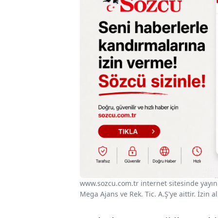
www.sozcu.com.tr internet sitesinde yayınla
Mega Ajans ve Rek. Tic. A.Ş'ye aittir. İzin