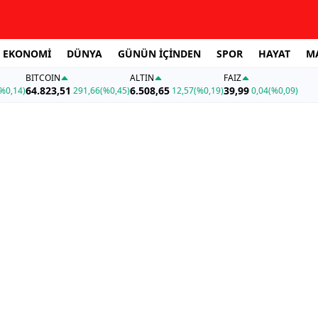
EKONOMİ
DÜNYA
GÜNÜN İÇİNDEN
SPOR
HAYAT
M
BITCOIN
ALTIN
FAİZ
64.823,51
6.508,65
39,99
%0,14)
291,66
(%0,45)
12,57
(%0,19)
0,04
(%0,09)