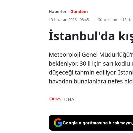
Haberler -
Gündem
13 Haziran 2026 - 08:45
Güncellenme:
13 Haz
İstanbul'da k
Meteoroloji Genel Müdürlüğü'
bekleniyor. 30 il için sarı kodl
düşeceği tahmin ediliyor. İstan
havadan bunalanlara nefes ald
DHA
Google algoritmasına bırakmayın, 