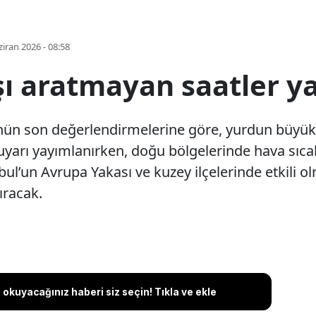
iran 2026 - 08:58
ışı aratmayan saatler 
nün son değerlendirmelerine göre, yurdun büyü
u uyarı yayımlanırken, doğu bölgelerinde hava sıcak
bul’un Avrupa Yakası ve kuzey ilçelerinde etkili o
ıracak.
okuyacağınız haberi siz seçin! Tıkla ve ekle