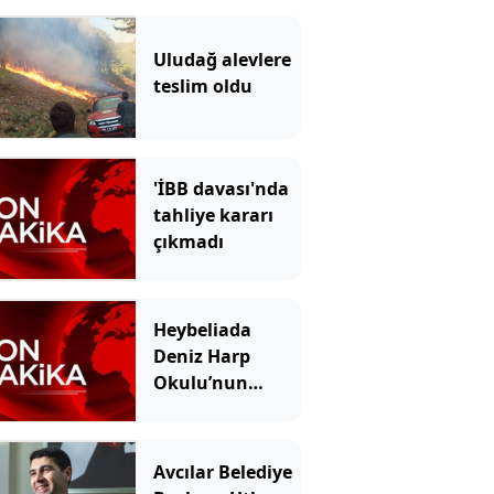
Uludağ alevlere
teslim oldu
'İBB davası'nda
tahliye kararı
çıkmadı
Heybeliada
Deniz Harp
Okulu’nun
çatısında
yangın!
Avcılar Belediye