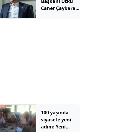
Başkanı Utku
Caner Çaykara
için tahliye
kararı
100 yaşında
siyasete yeni
adım: Yeni