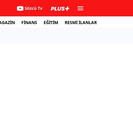
Sözcü Tv
AGAZİN
FİNANS
EĞİTİM
RESMİ İLANLAR