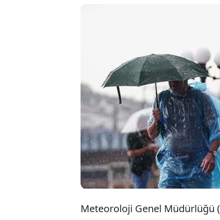
Meteoroloji Genel 
yurdun büyük bölümü
kodlu uyarı yayımlan
7 derece düşeceği t
ilçelerinde etkili o
nefes aldıracak.
Meteoroloji Genel Müdürlüğü 