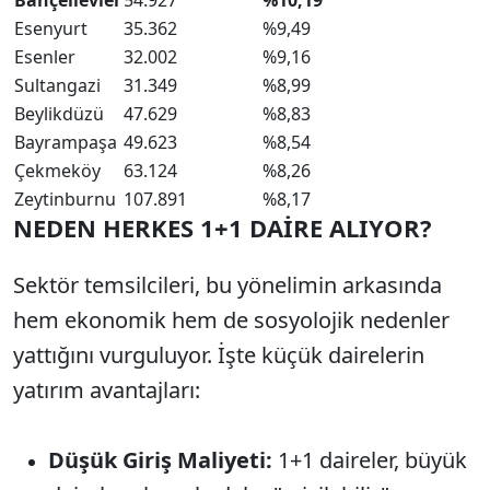
Bahçelievler
54.927
%10,19
Esenyurt
35.362
%9,49
Esenler
32.002
%9,16
Sultangazi
31.349
%8,99
Beylikdüzü
47.629
%8,83
Bayrampaşa
49.623
%8,54
Çekmeköy
63.124
%8,26
Zeytinburnu
107.891
%8,17
NEDEN HERKES 1+1 DAİRE ALIYOR?
Sektör temsilcileri, bu yönelimin arkasında
hem ekonomik hem de sosyolojik nedenler
yattığını vurguluyor. İşte küçük dairelerin
yatırım avantajları:
Düşük Giriş Maliyeti:
1+1 daireler, büyük