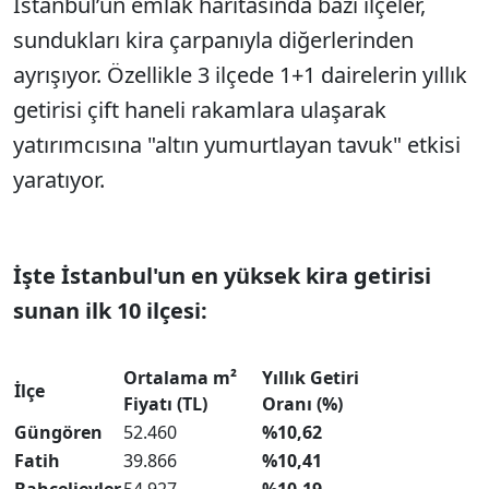
İstanbul’un emlak haritasında bazı ilçeler,
sundukları kira çarpanıyla diğerlerinden
ayrışıyor. Özellikle 3 ilçede 1+1 dairelerin yıllık
getirisi çift haneli rakamlara ulaşarak
yatırımcısına "altın yumurtlayan tavuk" etkisi
yaratıyor.
İşte İstanbul'un en yüksek kira getirisi
sunan ilk 10 ilçesi:
Ortalama m²
Yıllık Getiri
İlçe
Fiyatı (TL)
Oranı (%)
Güngören
52.460
%10,62
Fatih
39.866
%10,41