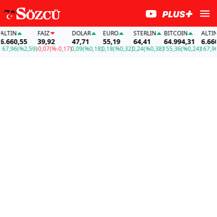
TIN
FAİZ
DOLAR
EURO
STERLIN
BITCOIN
ALTIN
660,55
39,92
47,71
55,19
64,41
64.994,31
6.660,5
,96
(%2,59)
-0,07
(%-0,17)
0,09
(%0,18)
0,18
(%0,32)
0,24
(%0,38)
155,36
(%0,24)
167,96
(%