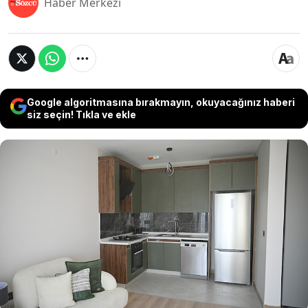
Haber Merkezi
Google algoritmasına bırakmayın, okuyacağınız haberi
siz seçin! Tıkla ve ekle
İstanbul emlak piyasasında konut tipi bazlı getiri
makası rekor seviyeye ulaştı. Küçük metrekareli
konutlar, büyük dairelere oranla çok daha hızlı
amortisman süresi sunarken megakentin 3
ilçesinde 1+1 dairelerin yıllık kira getirisi %10
barajını aşarak yatırımcısını sevindirdi. İşte