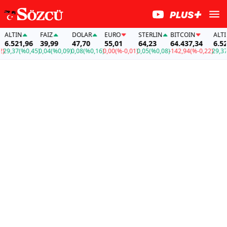
TIN
FAİZ
DOLAR
EURO
STERLIN
BITCOIN
ALTIN
521,96
39,99
47,70
55,01
64,23
64.437,34
6.521,9
,37
(%0,45)
0,04
(%0,09)
0,08
(%0,16)
0,00
(%-0,01)
0,05
(%0,08)
-142,94
(%-0,22)
29,37
(%0