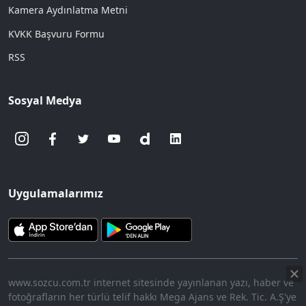
Kamera Aydınlatma Metni
KVKK Başvuru Formu
RSS
Sosyal Medya
Uygulamalarımız
www.sozcu.com.tr internet sitesinde yayınlanan yazı, haber ve
fotoğrafların her türlü telif hakkı Mega Ajans ve Rek. Tic. A.Ş'ye