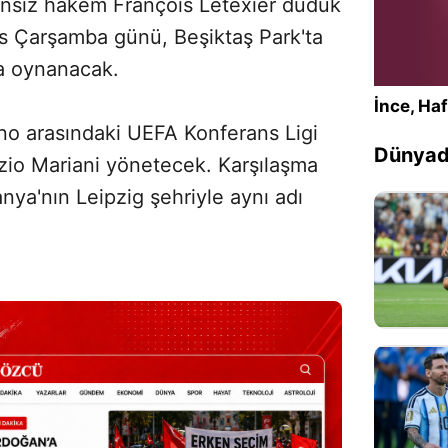
ansız hakem François Letexier düdük
ıs Çarşamba günü, Beşiktaş Park'ta
da oynanacak.
İnce, Haf
ano arasındaki UEFA Konferans Ligi
Dünyada
izio Mariani yönetecek. Karşılaşma
a'nın Leipzig şehriyle aynı adı