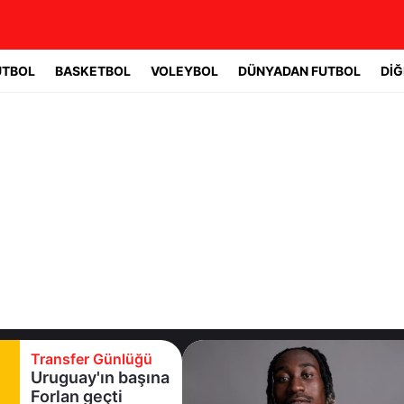
UTBOL
BASKETBOL
VOLEYBOL
DÜNYADAN FUTBOL
DİĞ
Transfer Günlüğü
Real Madrid yıldız
oyuncuyla 7 yıllık