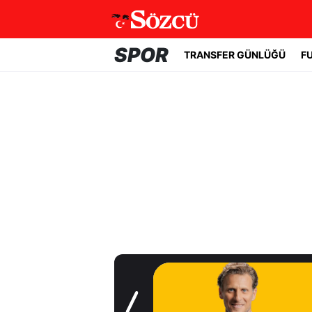
SPOR
TRANSFER GÜNLÜĞÜ
F
Transfer Günlüğü
Uruguay'ın başına
Forlan geçti