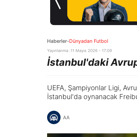
1 gün önce
Haberler
-
Dünyadan Futbol
Yayınlanma :
11 Mayıs 2026 - 17:09
İstanbul'daki Avru
UEFA, Şampiyonlar Ligi, Avrup
İstanbul'da oynanacak Freib
AA