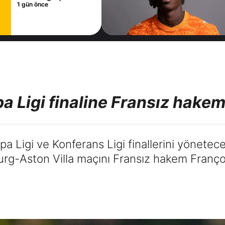
sözleşme
1 gün önce
imzaladı
pa Ligi finaline Fransız hake
a Ligi ve Konferans Ligi finallerini yönetece
urg-Aston Villa maçını Fransız hakem Franço