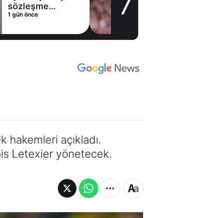
alternatifini
1 gün önce
Arsenal'de buldu
m
k hakemleri açıkladı.
is Letexier yönetecek.