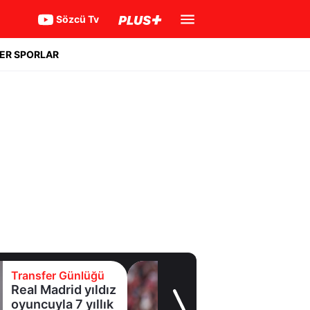
Sözcü Tv
ER SPORLAR
Transfer Günlüğü
Galatasaray
Leao'nun