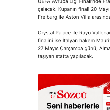
UEFA Avrupa Ligi Finali’nde Fr
çalacak. Kupanın finali 20 May
Freiburg ile Aston Villa arasın
Crystal Palace ile Rayo Vallec
finalini ise İtalyan hakem Maur
27 Mayıs Çarşamba günü, Almany
taşıyan statta yapılacak.