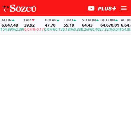
TIN
FAİZ
DOLAR
EURO
STERLIN
BITCOIN
ALTIN
647,48
39,92
47,70
55,19
64,43
64.670,01
6.647,4
4,89
(%2,39)
-0,07
(%-0,17)
0,07
(%0,15)
0,18
(%0,33)
0,26
(%0,40)
27,32
(%0,04)
154,89
(%2