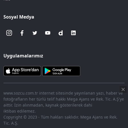
Sosyal Medya
Uygulamalarımız
www.sozcu.com.tr internet sitesinde yayınlanan yazı, haber ve
fotoğrafların her türlü telif hakkı Mega Ajans ve Rek. Tic. A.Ş'ye
aittir. İzin alınmadan, kaynak gösterilerek dahi
iktibas edilemez.
Copyright © 2023 - Tüm hakları saklıdır. Mega Ajans ve Rek.
Tic. A.Ş.
360p
Loaded
:
Sesi