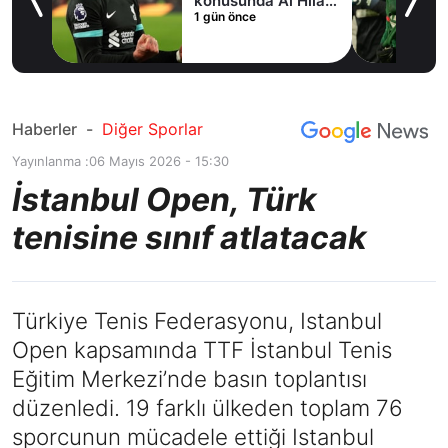
fer
konusunda Al Hilal
1 gün önce
ile anlaştı! Adım
adım Nunez
Haberler
-
Diğer Sporlar
Yayınlanma :
06 Mayıs 2026 - 15:30
İstanbul Open, Türk
tenisine sınıf atlatacak
Türkiye Tenis Federasyonu, Istanbul
Open kapsamında TTF İstanbul Tenis
Eğitim Merkezi’nde basın toplantısı
düzenledi. 19 farklı ülkeden toplam 76
sporcunun mücadele ettiği Istanbul