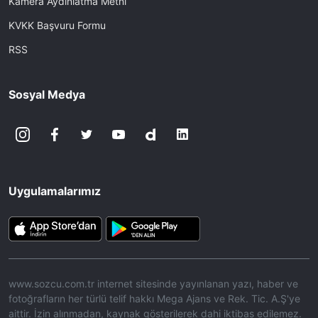
Kamera Aydınlatma Metni
KVKK Başvuru Formu
RSS
Sosyal Medya
Uygulamalarımız
www.sozcu.com.tr internet sitesinde yayınlanan yazı, haber ve
fotoğrafların her türlü telif hakkı Mega Ajans ve Rek. Tic. A.Ş'ye
aittir. İzin alınmadan, kaynak gösterilerek dahi iktibas edilemez.