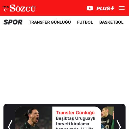
SPOR
TRANSFER GÜNLÜĞÜ
FUTBOL
BASKETBOL
lüğü
Transfer Günlüğü
e
Beşiktaş Uruguaylı
forveti kiralama