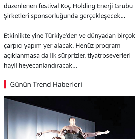
düzenlenen festival Koç Holding Enerji Grubu
Şirketleri sponsorluğunda gerçekleşecek…
Etkinlikte yine Türkiye’den ve dünyadan birçok
çarpıcı yapım yer alacak. Henüz program
açıklanmasa da ilk sürprizler, tiyatroseverleri
hayli heyecanlandıracak…
Günün Trend Haberleri
00:03
/ 02:14
Sesi Aç