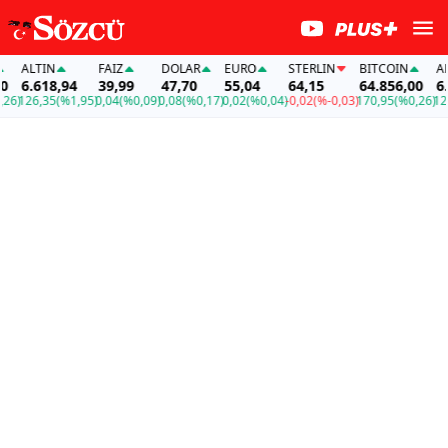
ALTIN
FAİZ
DOLAR
EURO
STERLIN
BITCOIN
ALTI
6.618,94
39,99
47,70
55,04
64,15
64.856,00
6.61
126,35
(%1,95)
0,04
(%0,09)
0,08
(%0,17)
0,02
(%0,04)
-0,02
(%-0,03)
170,95
(%0,26)
126,3