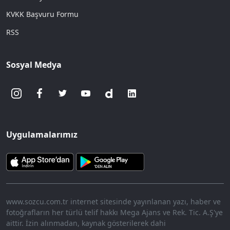
KVKK Başvuru Formu
RSS
Sosyal Medya
Uygulamalarımız
www.sozcu.com.tr internet sitesinde yayınlanan yazı, haber ve
fotoğrafların her türlü telif hakkı Mega Ajans ve Rek. Tic. A.Ş'ye
aittir. İzin alınmadan, kaynak gösterilerek dahi