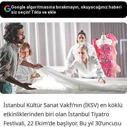
Google algoritmasına bırakmayın, okuyacağınız haberi
siz seçin! Tıkla ve ekle
Festival bu yıl 30’uncu kez tiyatro severlerle
buluşacak. Açılışını ise uluslararası
sahnenin en vizyoner yönetmenlerinden
Caroline Guiela Nguyen imzalı Lacrima ile
yapacak.
İstanbul Kültür Sanat Vakfı’nın (İKSV) en köklü
etkinliklerinden biri olan İstanbul Tiyatro
Festivali, 22 Ekim’de başlıyor. Bu yıl 30’uncusu