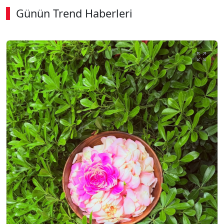
Günün Trend Haberleri
00:03
/ 09:08
Sesi Aç