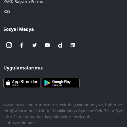
KVKK Başvuru Formu
RSS
Sosyal Medya
Uygulamalarımız
www.sozcu.com.tr internet sitesinde yayınlanan yazı, haber ve
fotoğrafların her türlü telif hakkı Mega Ajans ve Rek. Tic. A.Ş'ye
aittir. İzin alınmadan, kaynak gösterilerek dahi
iktibas edilemez.