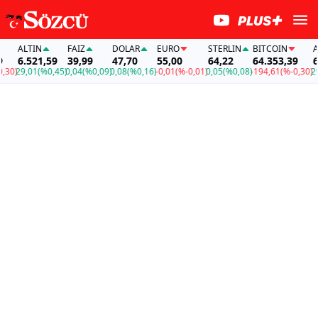
N
FAİZ
DOLAR
EURO
STERLIN
BITCOIN
ALTIN
21,59
39,99
47,70
55,00
64,22
64.353,39
6.521,59
1
(%0,45)
0,04
(%0,09)
0,08
(%0,16)
-0,01
(%-0,01)
0,05
(%0,08)
-194,61
(%-0,30)
29,01
(%0,4