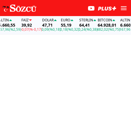
IN
FAİZ
DOLAR
EURO
STERLIN
BITCOIN
ALTIN
60,55
39,92
47,71
55,19
64,41
64.928,01
6.660,5
96
(%2,59)
-0,07
(%-0,17)
0,09
(%0,18)
0,18
(%0,32)
0,24
(%0,38)
482,02
(%0,75)
167,96
(%2