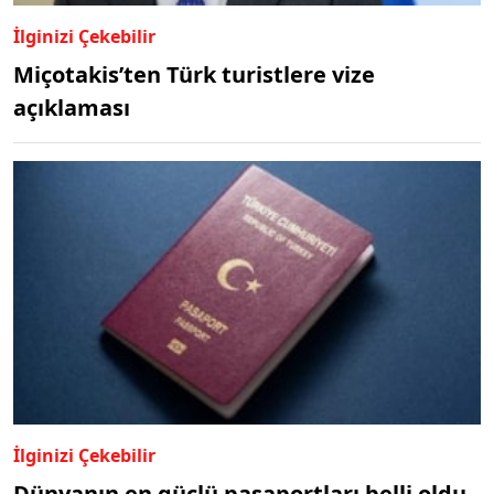
İlginizi Çekebilir
Miçotakis’ten Türk turistlere vize
açıklaması
İlginizi Çekebilir
Dünyanın en güçlü pasaportları belli oldu