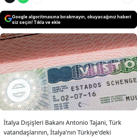
Google algoritmasına bırakmayın, okuyacağınız haberi
siz seçin! Tıkla ve ekle
İtalya Başbakan Yardımcısı ve Dışişleri
Bakanı Antonio Tajani, Başbakan Giorgia
Meloni'nin 20 Ocak'ta Türkiye'ye
gerçekleştirmesi planlanan ziyareti öncesi
açıklamalarda bulundu.
İtalya Dışişleri Bakanı Antonio Tajani, Türk
vatandaşlarının, İtalya'nın Türkiye'deki