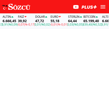
TIN
FAİZ
DOLAR
EURO
STERLIN
BITCOIN
ALTIN
666,45
39,92
47,72
55,18
64,44
65.199,40
6.666,45
1
(%0,09)
-0,07
(%-0,17)
0,01
(%0,02)
-0,01
(%-0,01)
0,03
(%0,05)
339,40
(%0,52)
5,91
(%0,09