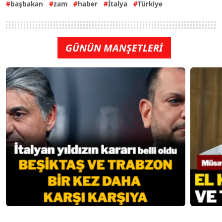
başbakan
zam
haber
İtalya
Türkiye
GÜNÜN MANŞETLERİ