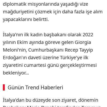
diplomatik misyonlarında yaşadığı vize
mağduriyetini çözmek için daha fazla işe alım
yapacaklarını belirtti.
İtalya'nın ilk kadın başbakanı olarak 2022
yılının Ekim ayında göreve gelen Giorgia
Meloni'nin, Cumhurbaşkanı Recep Tayyip
Erdoğan'ın daveti üzerine Türkiye'ye ilk
ziyaretini cumartesi günü gerçekleştirmesi
bekleniyor...
Günün Trend Haberleri
00:02
/ 06:57
İtalya'dan bu düzeyde son ziyaret, dönemin
Sesi Aç