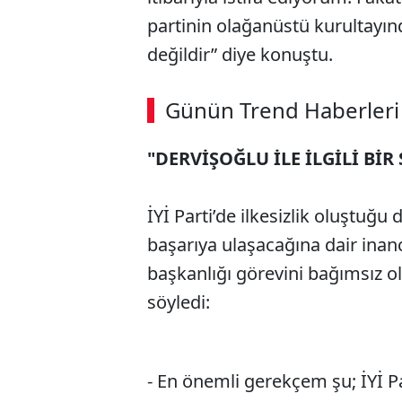
partinin olağanüstü kurultayın
değildir” diye konuştu.
ABERİ OKU
➜
Günün Trend Haberleri
00:03
/ 02:14
"DERVİŞOĞLU İLE İLGİLİ 
İYİ Parti’de ilkesizlik oluştuğ
başarıya ulaşacağına dair inanc
başkanlığı görevini bağımsız ol
söyledi:
- En önemli gerekçem şu; İYİ 