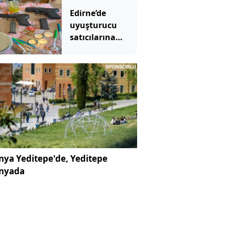
Edirne’de
uyuşturucu
satıcılarına
operasyon: 2
tutuklama
ya Yeditepe'de, Yeditepe
nyada