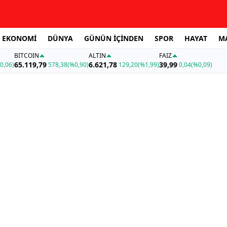
EKONOMİ
DÜNYA
GÜNÜN İÇİNDEN
SPOR
HAYAT
M
BITCOIN
ALTIN
FAİZ
65.119,79
6.621,78
39,99
0,06)
578,38
(%0,90)
129,20
(%1,99)
0,04
(%0,09)