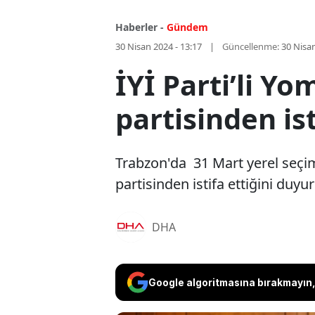
Haberler -
Gündem
30 Nisan 2024 - 13:17
Güncellenme:
30 Nisan
İYİ Parti’li Y
partisinden ist
Trabzon'da 31 Mart yerel seçim
partisinden istifa ettiğini duyu
DHA
Google algoritmasına bırakmayın, 