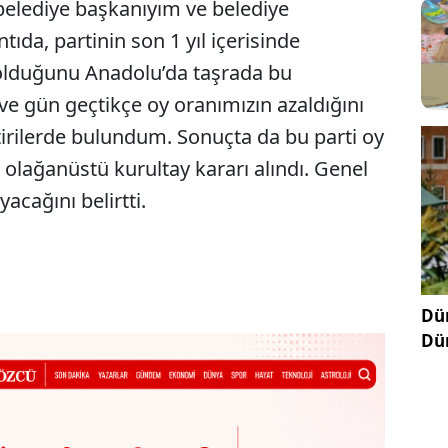
 belediye başkanıyım ve belediye
tıda, partinin son 1 yıl içerisinde
 olduğunu Anadolu’da taşrada bu
ı ve gün geçtikçe oy oranımızın azaldığını
eştirilerde bulundum. Sonuçta da bu parti oy
e olağanüstü kurultay kararı alındı. Genel
cağını belirtti.
Dün
Dü