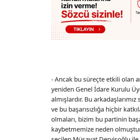
- Ancak bu süreçte etkili olan
yeniden Genel İdare Kurulu Üye
almışlardır. Bu arkadaşlarımız
ve bu başarısızlığa hiçbir katk
olmaları, bizim bu partinin baş
kaybetmemize neden olmuştur. 
seçilen Müsavat Dervişoğlu ile 