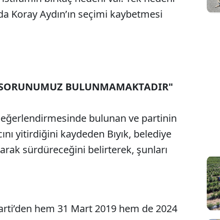
da Koray Aydın’ın seçimi kaybetmesi
BİR SORUNUMUZ BULUNMAMAKTADIR"
Sesi Aç
u değerlendirmesinde bulunan ve partinin
ını yitirdiğini kaydeden Bıyık, belediye
arak sürdüreceğini belirterek, şunları
Parti’den hem 31 Mart 2019 hem de 2024