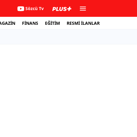
Sözcü Tv
AGAZİN
FİNANS
EĞİTİM
RESMİ İLANLAR