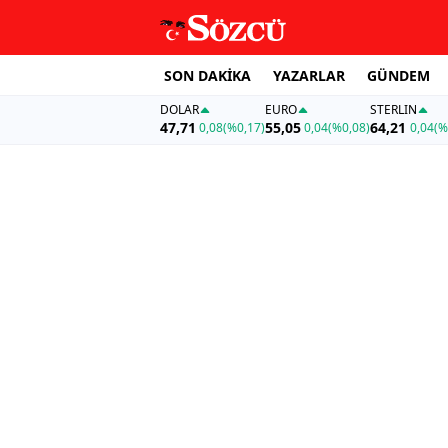
SON DAKİKA
YAZARLAR
GÜNDEM
DOLAR
EURO
STERLIN
47,71
55,05
64,21
0,08
(%0,17)
0,04
(%0,08)
0,04
(%