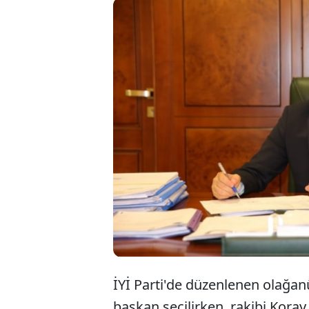
Tra
Tra
par
İYİ Parti'de düzenlenen olağa
başkan seçilirken, rakibi Kora