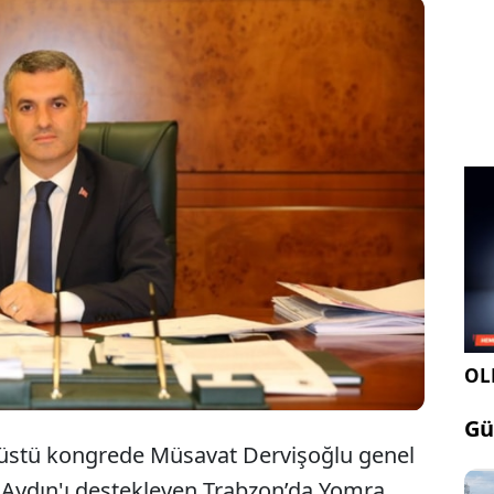
bzon'da 31 Mart yerel seçimlerinde İYİ Parti'den
bzon Yomra Belediye Başkanı seçilen Mustafa Bıyık,
tisinden istifa ettiğini duyurdu.
OLE
Gü
nüstü kongrede Müsavat Dervişoğlu genel
y Aydın'ı destekleyen Trabzon’da Yomra