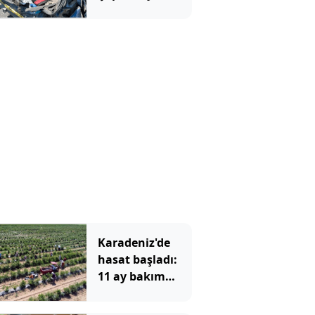
savurdu, TIR
önünde
metrelerce
sürükledi
Karadeniz'de
hasat başladı:
11 ay bakım
yapıp 1 ay
topluyorlar