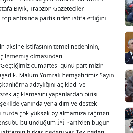
stafa Bıyık, Trabzon Gazeteciler
oplantısında partisinden istifa ettiğini
rin aksine istifasının temel nedeninin,
seçilememiş olmasından
“Geçtiğimiz cumartesi günü partimizin
yaşadık. Malum Yomralı hemşehrimiz Sayın
kanlığı’na adaylığını açıkladı ve
estek açıklamasını yapanlardan birisi
şekilde yanında yer aldım ve destek
ci turda çok yüksek oy almamıza rağmen
Mensubu bulunduğum İYİ Parti’den bugün
t istifamın birkaç nedeni var. Tek nedeni