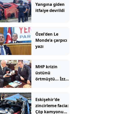
Yangına giden
itfaiye devrildi
Özel'den Le
Monde'a çarpıcı
yazı
MHP krizin
üstünü
örtmüştü... İzzet
Ulvi Yönter'den
'imza' yerine
'mesaj' geldi
Eskişehir'de
zincirleme facia:
Çöp kamyonu