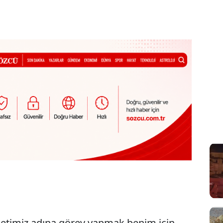
illetimiz adına görev yapmak benim için