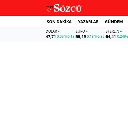
SON DAKİKA
YAZARLAR
GÜNDEM
DOLAR
EURO
STERLIN
47,71
55,19
64,41
0,09
(%0,18)
0,18
(%0,32)
0,24
(%