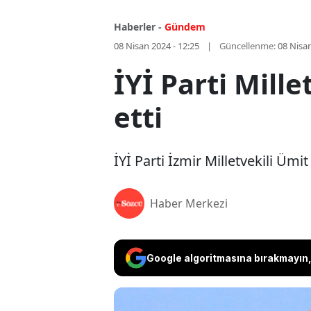
Haberler -
Gündem
08 Nisan 2024 - 12:25
Güncellenme:
08 Nisan
İYİ Parti Mille
etti
İYİ Parti İzmir Milletvekili Ümit 
Haber Merkezi
Google algoritmasına bırakmayın, 