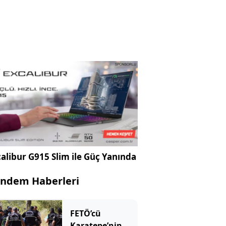
alibur G915 Slim ile Güç Yanında
ndem Haberleri
FETÖ’cü
Karatepe’nin