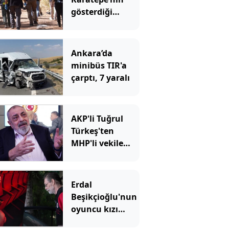
gösterdiği
yerdeki arama
sonuçları
açıklandı
Ankara’da
minibüs TIR'a
çarptı, 7 yaralı
AKP'li Tuğrul
Türkeş'ten
MHP'li vekile
sert sözler
Erdal
Beşikçioğlu'nun
oyuncu kızı
Derin