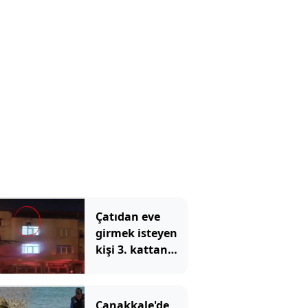
sessizliğini
bozdu: 'Siz öyle
bilirsiniz ama...'
Çatıdan eve
girmek isteyen
kişi 3. kattan
düştü: O anlar
kamerada
Çanakkale'de