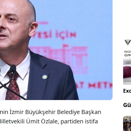
İYİ Parti İzmir Milletvekili Ümit Özlale,
partisinden istifa ettiğini açıkladı.
Exc
Gü
i'nin İzmir Büyükşehir Belediye Başkan
lletvekili Ümit Özlale, partiden istifa