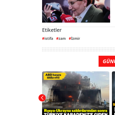
Etiketler
istifa
zam
İzmir
GÜN