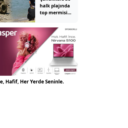
halk plajında
top mermisi
paniği
e, Hafif, Her Yerde Seninle.