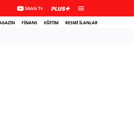
Sözcü Tv
AGAZİN
FİNANS
EĞİTİM
RESMİ İLANLAR