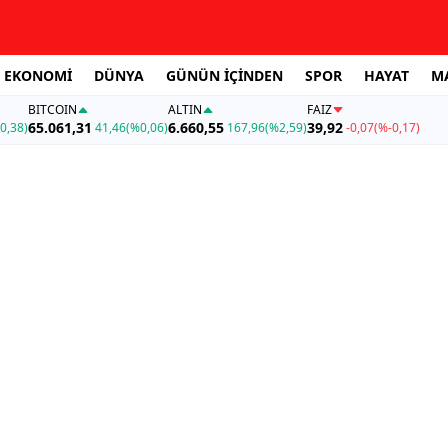
EKONOMİ
DÜNYA
GÜNÜN İÇİNDEN
SPOR
HAYAT
M
BITCOIN
ALTIN
FAİZ
65.061,31
6.660,55
39,92
0,38)
41,46
(%0,06)
167,96
(%2,59)
-0,07
(%-0,17)