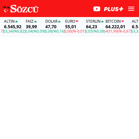
ALTIN
FAİZ
DOLAR
EURO
STERLIN
BITCOIN
ALTIN
6.545,92
39,99
47,70
55,01
64,23
64.222,01
6.545
53,34
(%0,82)
0,04
(%0,09)
0,08
(%0,16)
0,00
(%-0,01)
0,05
(%0,08)
-431,99
(%-0,67)
53,34
(