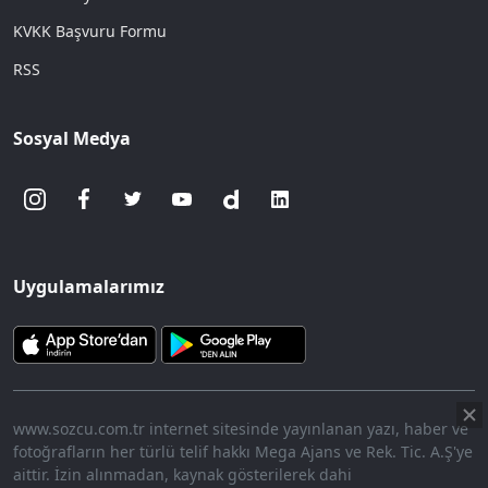
KVKK Başvuru Formu
RSS
Sosyal Medya
Uygulamalarımız
www.sozcu.com.tr internet sitesinde yayınlanan yazı, haber ve
fotoğrafların her türlü telif hakkı Mega Ajans ve Rek. Tic. A.Ş'ye
aittir. İzin alınmadan, kaynak gösterilerek dahi