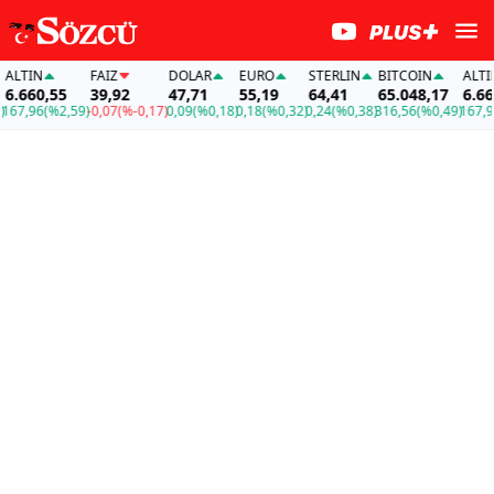
LTIN
FAİZ
DOLAR
EURO
STERLIN
BITCOIN
ALTIN
.660,55
39,92
47,71
55,19
64,41
65.048,17
6.660
67,96
(%2,59)
-0,07
(%-0,17)
0,09
(%0,18)
0,18
(%0,32)
0,24
(%0,38)
316,56
(%0,49)
167,96
(