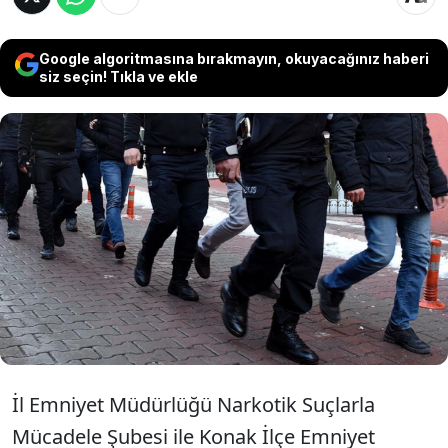
Google algoritmasına bırakmayın, okuyacağınız haberi
siz seçin! Tıkla ve ekle
İzmir'de düzenlenen uyuşturucu
operasyonunda yakalanan 33 zanlıdan
13'ü tutuklandı, 20'si adli kontrol şartıyla
serbest bırakıldı.
İl Emniyet Müdürlüğü Narkotik Suçlarla
Mücadele Şubesi ile Konak İlçe Emniyet