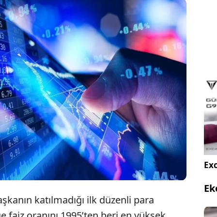
ponya Merkez Bankası'nın (BOJ), politika
plantısında gösterge faiz oranını 1995 yılından beri
 yüksek seviyeye çıkarması bekleniyor.
Exc
Ek
şkanın katılmadığı ilk düzenli para
ge faiz oranını 1995’ten beri en yüksek