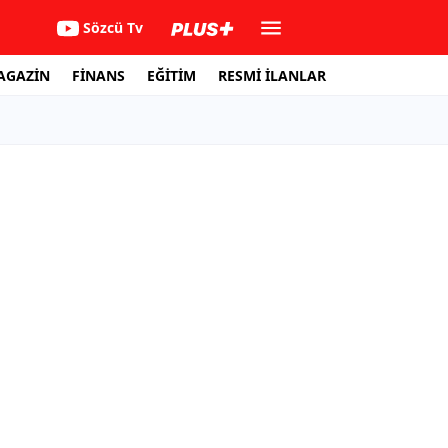
Sözcü Tv
AGAZİN
FİNANS
EĞİTİM
RESMİ İLANLAR