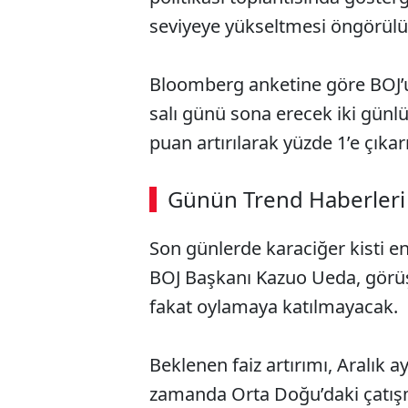
seviyeye yükseltmesi öngörülü
Bloomberg anketine göre BOJ’
salı günü sona erecek iki günlü
puan artırılarak yüzde 1’e çıkar
ABERİ OKU
➜
Günün Trend Haberleri
00:02
/ 09:08
Son günlerde karaciğer kisti e
BOJ Başkanı Kazuo Ueda, görüşle
fakat oylamaya katılmayacak.
Beklenen faiz artırımı, Aralık a
zamanda Orta Doğu’daki çatışma