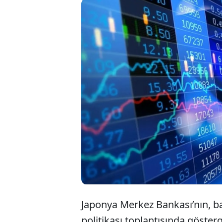
Ja
to
en
Japonya Merkez Bankası’nın, ba
politikası toplantısında göster