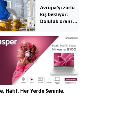
Avrupa'yı zorlu
kış bekliyor:
Doluluk oranı 15
yılın en
düşüğünde
e, Hafif, Her Yerde Seninle.