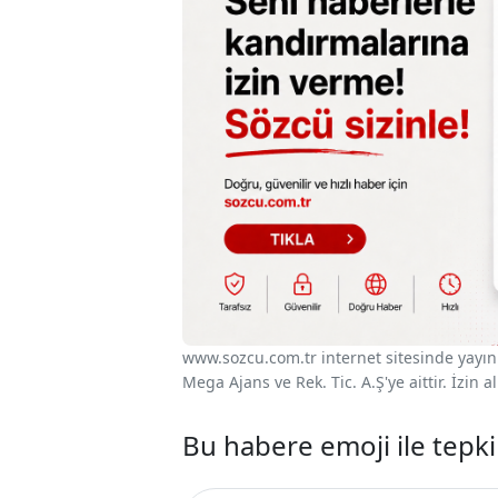
www.sozcu.com.tr internet sitesinde yayınla
Mega Ajans ve Rek. Tic. A.Ş'ye aittir. İzin
Bu habere emoji ile tepki