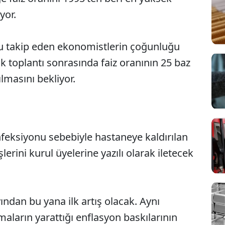
yor.
u takip eden ekonomistlerin çoğunluğu
k toplantı sonrasında faiz oranının 25 baz
ılmasını bekliyor.
nfeksiyonu sebebiyle hastaneye kaldırılan
Sesi Aç
rini kurul üyelerine yazılı olarak iletecek
yından bu yana ilk artış olacak. Aynı
ların yarattığı enflasyon baskılarının