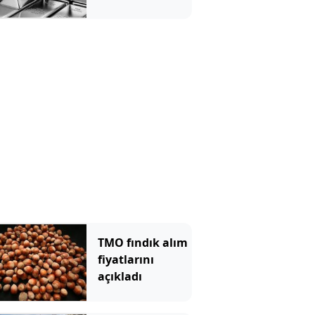
beklentilerini
açıkladı
TMO fındık alım
fiyatlarını
açıkladı