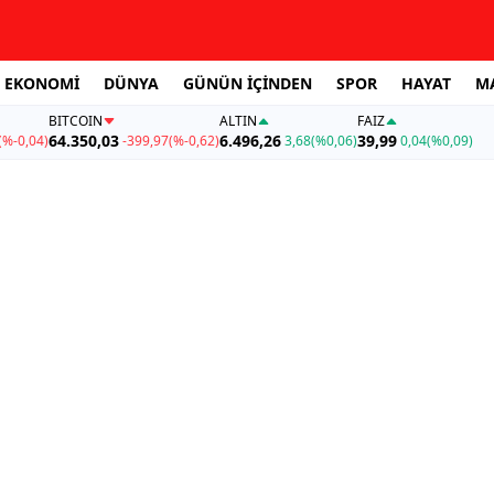
EKONOMİ
DÜNYA
GÜNÜN İÇİNDEN
SPOR
HAYAT
M
BITCOIN
ALTIN
FAİZ
64.350,03
6.496,26
39,99
(%-0,04)
-399,97
(%-0,62)
3,68
(%0,06)
0,04
(%0,09)