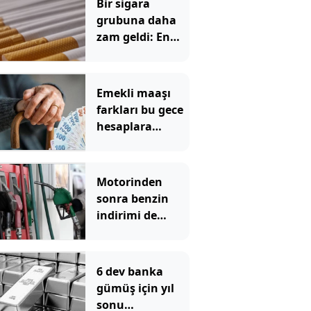
Bir sigara
grubuna daha
zam geldi: En
yüksek fiyat 130
TL oldu
Emekli maaşı
farkları bu gece
hesaplara
yatıyor
Motorinden
sonra benzin
indirimi de
pompadan önce
uçtu
6 dev banka
gümüş için yıl
sonu