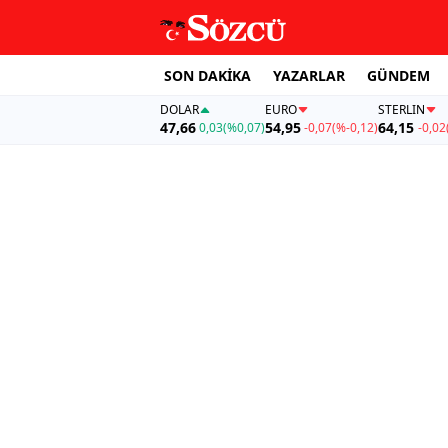
SON DAKİKA
YAZARLAR
GÜNDEM
DOLAR
EURO
STERLIN
47,66
54,95
64,15
0,03
(%0,07)
-0,07
(%-0,12)
-0,02