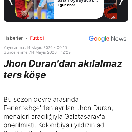
Salah oynayacak
1 gün önce
an
mı?
Haberler
-
Futbol
Yayınlanma :
14 Mayıs 2026 - 00:15
Güncellenme :
14 Mayıs 2026 - 12:29
Jhon Duran'dan akılalmaz
ters köşe
Bu sezon devre arasında
Fenerbahçe'den ayrılan Jhon Duran,
menajeri aracılığıyla Galatasaray'a
önerilmişti. Kolombiyalı yıldızın adı