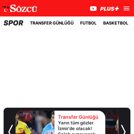
SPOR
TRANSFER GÜNLÜĞÜ
FUTBOL
BASKETBOL
lüğü
Transfer Günlüğü
Yarın tüm gözler
esi!
İzmir'de olacak!