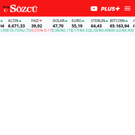
ALTIN
FAİZ
DOLAR
EURO
STERLIN
BITCOIN
ALT
6.671,33
39,92
47,70
55,19
64,43
65.163,94
6.6
0)
178,75
(%2,75)
-0,07
(%-0,17)
0,08
(%0,17)
0,17
(%0,32)
0,26
(%0,40)
580,62
(%0,90)
178