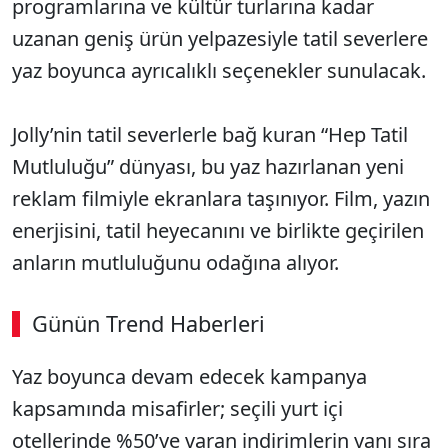
programlarına ve kültür turlarına kadar
uzanan geniş ürün yelpazesiyle tatil severlere
yaz boyunca ayrıcalıklı seçenekler sunulacak.
Jolly’nin tatil severlerle bağ kuran “Hep Tatil
Mutluluğu” dünyası, bu yaz hazırlanan yeni
reklam filmiyle ekranlara taşınıyor. Film, yazın
enerjisini, tatil heyecanını ve birlikte geçirilen
anların mutluluğunu odağına alıyor.
Günün Trend Haberleri
00:02
/ 08:15
Yaz boyunca devam edecek kampanya
Sesi Aç
kapsamında misafirler; seçili yurt içi
otellerinde %50’ye varan indirimlerin yanı sıra