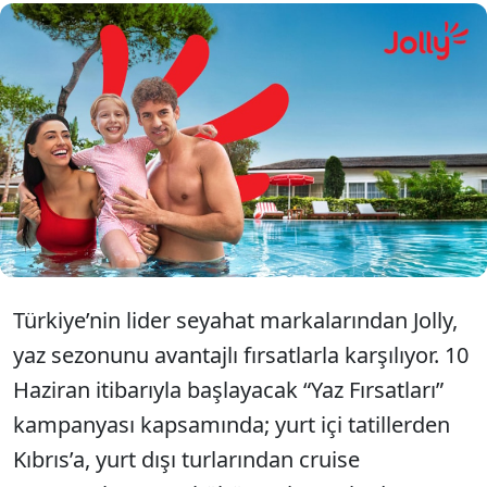
JOLLY’DE YAZ FIRSATLARI BAŞLADI
“Hep Tatil Mutluluğu” Bu Yaz da
Jolly ile Devam Ediyor
Türkiye’nin lider seyahat markalarından Jolly,
yaz sezonunu avantajlı fırsatlarla karşılıyor. 10
Haziran itibarıyla başlayacak “Yaz Fırsatları”
kampanyası kapsamında; yurt içi tatillerden
Kıbrıs’a, yurt dışı turlarından cruise