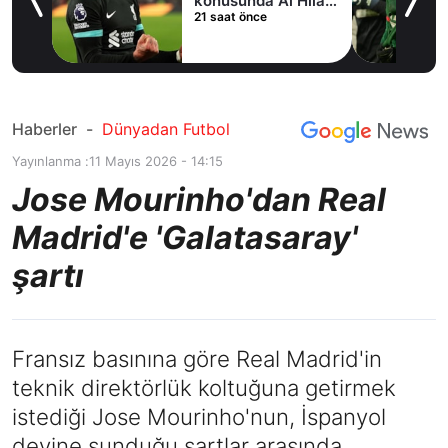
Hilal
ım
Haberler
-
Dünyadan Futbol
Yayınlanma :
11 Mayıs 2026 - 14:15
Jose Mourinho'dan Real
Madrid'e 'Galatasaray'
şartı
Fransız basınına göre Real Madrid'in
teknik direktörlük koltuğuna getirmek
istediği Jose Mourinho'nun, İspanyol
devine sunduğu şartlar arasında