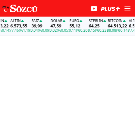
ALTIN
FAİZ
DOLAR
EURO
STERLIN
BITCOIN
ALTIN
22
6.573,55
39,99
47,59
55,12
64,25
64.513,22
6.573
14)
77,46
(%1,19)
0,04
(%0,09)
0,02
(%0,05)
0,11
(%0,20)
0,15
(%0,23)
88,08
(%0,14)
77,46
(