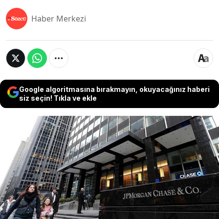
Haber Merkezi
Google algoritmasına bırakmayın, okuyacağınız haberi
siz seçin! Tıkla ve ekle
Wall Street devlerinin radarındaki en büyük risk,
sanılanın aksine enflasyon ya da durgunluk
değil. İsrail ve İran arasındaki geçici ateşkesle
nefes alan küresel piyasalarda gözler, Hürmüz
Boğazı'nın geleceğine ve Avrupa Merkez
Bankası’nın (ECB) tarihi faiz kararına çevrildi.