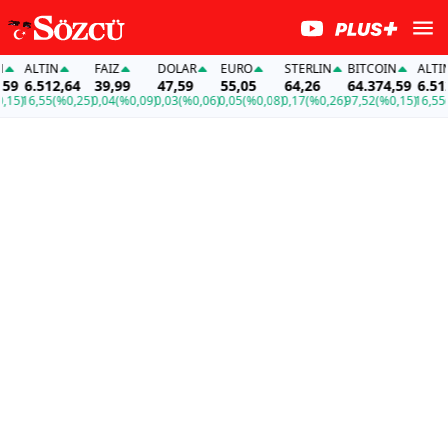
ALTIN
FAİZ
DOLAR
EURO
STERLIN
BITCOIN
ALTIN
9
6.512,64
39,99
47,59
55,05
64,26
64.374,59
6.512,
5)
16,55
(%0,25)
0,04
(%0,09)
0,03
(%0,06)
0,05
(%0,08)
0,17
(%0,26)
97,52
(%0,15)
16,55
(%0