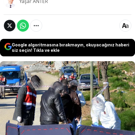
Yaşar ANTER
Google algoritmasına bırakmayın, okuyacağınız haberi
siz seçin! Tıkla ve ekle
Muğla'nın Milas ilçesine bağlı Köşk Mahallesi
yakınlarında bir erkeğe kadın kıyafeti giydirip
makyaj yapan 4-5 kişilik grup, bu kişiye cinsel
istismarda bulunup tecavüz etti, ardından
bağladıkları direkte işkence yapıp ölüme terk etti.
Yoldan geçenlerin tesadüfen bulduğu kişi yoğun
bakım ünitesinde tedavi altına alındı.