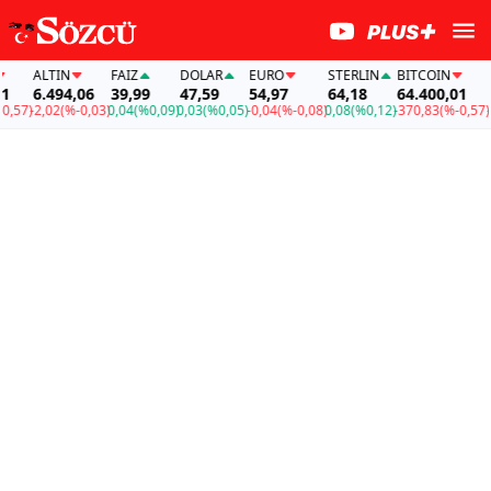
ALTIN
FAİZ
DOLAR
EURO
STERLIN
BITCOIN
ALT
6.494,06
39,99
47,59
54,97
64,18
64.400,01
6.4
7)
-2,02
(%-0,03)
0,04
(%0,09)
0,03
(%0,05)
-0,04
(%-0,08)
0,08
(%0,12)
-370,83
(%-0,57)
-2,0