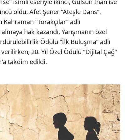
” isimli eseriyle ikinci, Gülsün İnan ise
ncü oldu. Afet Şener “Ateşle Dans”,
n Kahraman “Torakçılar” adlı
ü almaya hak kazandı. Yarışmanın özel
rdürülebilirlik Ödülü “İlk Buluşma” adlı
verilirken; 20. Yıl Özel Ödülü “Dijital Çağ”
’a takdim edildi.