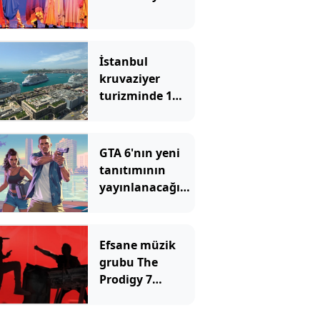
İstanbul
kruvaziyer
turizminde 1
milyon yolcu
hedefine
ilerliyor
GTA 6'nın yeni
tanıtımının
yayınlanacağı
platformu
duyan herkes
şaşıyor
Efsane müzik
grubu The
Prodigy 7
Ağustos’ta
İstanbul’da