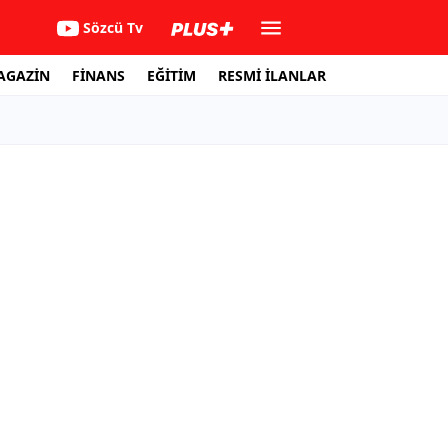
Sözcü Tv
AGAZİN
FİNANS
EĞİTİM
RESMİ İLANLAR