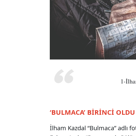
1-İlh
‘BULMACA’ BİRİNCİ OLDU
İlham Kazdal “Bulmaca” adlı fot