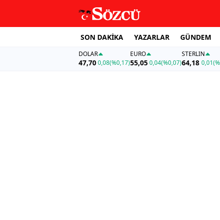
SON DAKİKA
YAZARLAR
GÜNDEM
DOLAR
EURO
STERLIN
47,70
55,05
64,18
0,08
(%0,17)
0,04
(%0,07)
0,01
(%