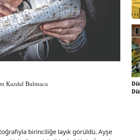
am Kazdal Bulmaca
Dün
Dü
oğrafıyla birinciliğe layık görüldü. Ayşe