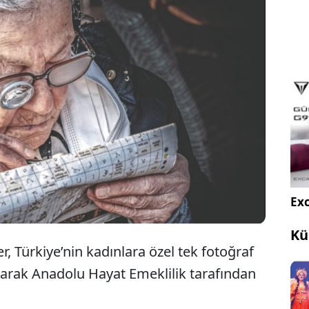
u yıl ‘Hayata Dair’ temasıyla 20’ncisi düzenlenen
Kadın Gözüyle Hayattan Kareler’ fotoğraf
arışmasının kazananları açıklandı.
Exc
Kü
, Türkiye’nin kadınlara özel tek fotoğraf
olarak Anadolu Hayat Emeklilik tarafından