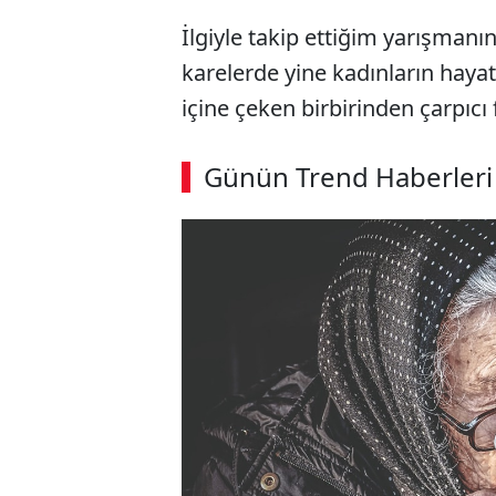
İlgiyle takip ettiğim yarışmanın
karelerde yine kadınların hayat
içine çeken birbirinden çarpıcı 
ABERİ OKU
➜
Günün Trend Haberleri
00:03
/ 02:14