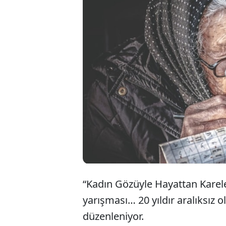
B
‘
y
“Kadın Gözüyle Hayattan Kareler
yarışması… 20 yıldır aralıksız 
düzenleniyor.