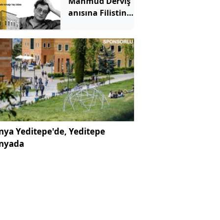
Mahmud Derviş
anısına Filistin
Şiir akşamı
ya Yeditepe'de, Yeditepe
nyada