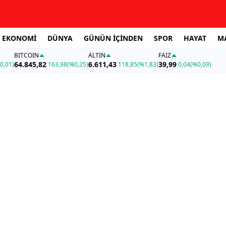
EKONOMİ
DÜNYA
GÜNÜN İÇİNDEN
SPOR
HAYAT
M
BITCOIN
ALTIN
FAİZ
64.845,82
6.611,43
39,99
0,01)
163,98
(%0,25)
118,85
(%1,83)
0,04
(%0,09)