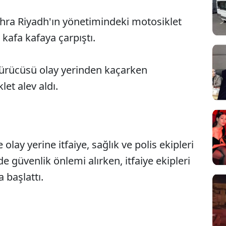
zhra Riyadh'ın yönetimindeki motosiklet
 kafa kafaya çarpıştı.
ürücüsü olay yerinden kaçarken
et alev aldı.
olay yerine itfaiye, sağlık ve polis ekipleri
Sesi Aç
de güvenlik önlemi alırken, itfaiye ekipleri
 başlattı.