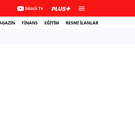
Sözcü Tv
AGAZİN
FİNANS
EĞİTİM
RESMİ İLANLAR