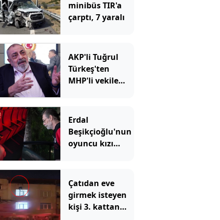
minibüs TIR'a
çarptı, 7 yaralı
AKP'li Tuğrul
Türkeş'ten
MHP'li vekile
sert sözler
Erdal
Beşikçioğlu'nun
oyuncu kızı
Derin
sessizliğini
bozdu: 'Siz öyle
Çatıdan eve
bilirsiniz ama...'
girmek isteyen
kişi 3. kattan
düştü: O anlar