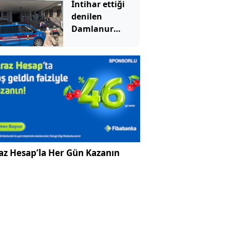
İntihar ettiği
denilen
Damlanur
cinayete kurban
gitmiş!
az Hesap’la Her Gün Kazanın