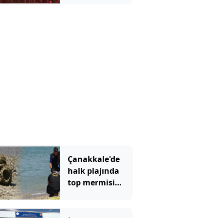
kamerada
Çanakkale'de
halk plajında
top mermisi
paniği