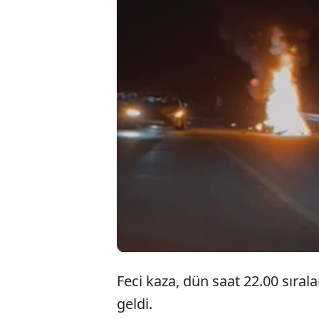
Sultangazi'de
Fatımaalzhra 
olay yerinde 
otomobilin s
Feci kaza, dün saat 22.00 sıra
geldi.