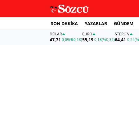
SON DAKİKA
YAZARLAR
GÜNDEM
DOLAR
EURO
STERLIN
47,71
55,19
64,41
0,09
(%0,18)
0,18
(%0,32)
0,24
(%