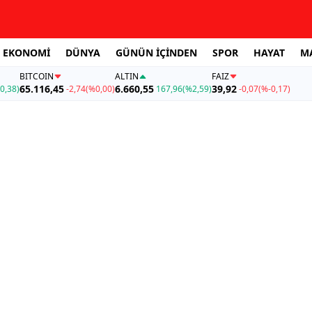
EKONOMİ
DÜNYA
GÜNÜN İÇİNDEN
SPOR
HAYAT
M
BITCOIN
ALTIN
FAİZ
65.116,45
6.660,55
39,92
0,38)
-2,74
(%0,00)
167,96
(%2,59)
-0,07
(%-0,17)