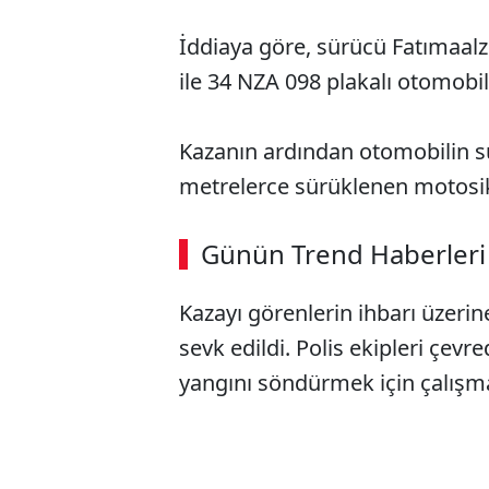
İddiaya göre, sürücü Fatımaal
ile 34 NZA 098 plakalı otomobil
Kazanın ardından otomobilin s
metrelerce sürüklenen motosikl
ABERİ OKU
➜
Günün Trend Haberleri
00:02
/ 08:06
Kazayı görenlerin ihbarı üzerine 
sevk edildi. Polis ekipleri çevre
yangını söndürmek için çalışma