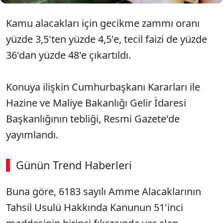
Kamu alacakları için gecikme zammı oranı
yüzde 3,5'ten yüzde 4,5'e, tecil faizi de yüzde
36'dan yüzde 48'e çıkartıldı.
Konuya ilişkin Cumhurbaşkanı Kararları ile
Hazine ve Maliye Bakanlığı Gelir İdaresi
Başkanlığının tebliği, Resmi Gazete'de
yayımlandı.
Günün Trend Haberleri
00:02
/ 08:15
Buna göre, 6183 sayılı Amme Alacaklarının
Sesi Aç
Tahsil Usulü Hakkında Kanunun 51'inci