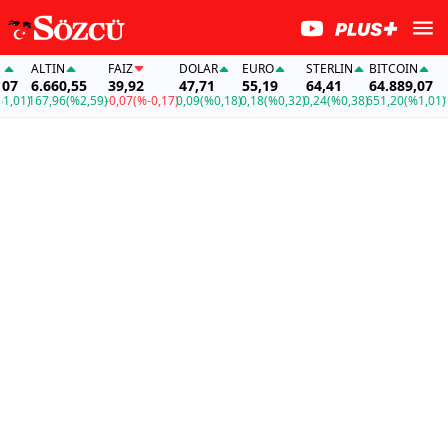
ALTIN
FAİZ
DOLAR
EURO
STERLIN
BITCOIN
AL
7
6.660,55
39,92
47,71
55,19
64,41
64.889,07
6.
01)
167,96
(%2,59)
-0,07
(%-0,17)
0,09
(%0,18)
0,18
(%0,32)
0,24
(%0,38)
651,20
(%1,01)
167