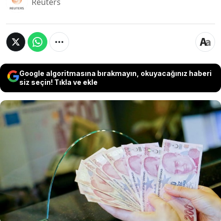
Reuters
Google algoritmasına bırakmayın, okuyacağınız haberi
siz seçin! Tıkla ve ekle
Kamu alacakları için gecikme zammı oranı yüzde
3,5'ten yüzde 4,5'e, tecil faizi de yüzde 36'dan
yüzde 48'e çıkartıldı. Kanuni Faiz ve Temerrüt
Faizine İlişkin Kanun'un birinci maddesinde
düzenlenen ve yüzde 12 olarak öngörülen kanuni
faiz oranı ise 1 Haziran'dan geçerli olmak üzere
yüzde 24'e çıkarıldı.