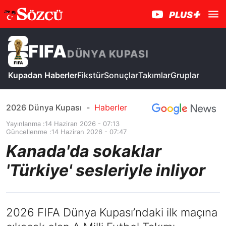
FIFA
DÜNYA KUPASI
Kupadan Haberler
Fikstür
Sonuçlar
Takımlar
Gruplar
2026 Dünya Kupası
-
Haberler
Yayınlanma :
14 Haziran 2026 - 07:13
Güncellenme :
14 Haziran 2026 - 07:47
Kanada'da sokaklar
'Türkiye' sesleriyle inliyor
2026 FIFA Dünya Kupası’ndaki ilk maçına