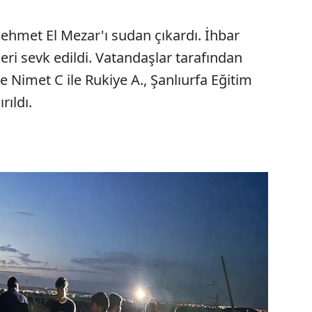
ehmet El Mezar'ı sudan çıkardı. İhbar
leri sevk edildi. Vatandaşlar tarafından
 ve Nimet C ile Rukiye A., Şanlıurfa Eğitim
rıldı.
Sesi Aç