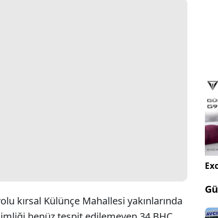
Exc
Gü
olu kırsal Külünçe Mahallesi yakınlarında
imliği henüz tespit edilemeyen 34 BHC