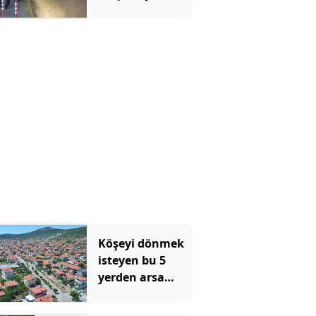
operasyon: 10
gözaltı
Köşeyi dönmek
isteyen bu 5
yerden arsa
alıyor:
Metrekaresi bir