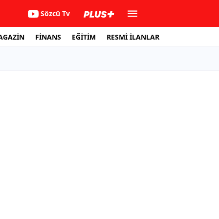
Sözcü Tv
AGAZİN
FİNANS
EĞİTİM
RESMİ İLANLAR