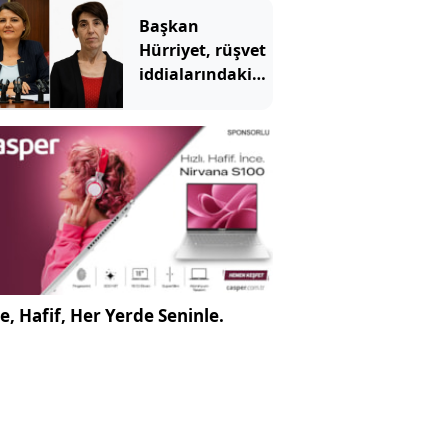
kahve parasına
Başkan
Hürriyet, rüşvet
iddialarındaki
müdürü
tutuklanmadan
önce görevden
almış
e, Hafif, Her Yerde Seninle.