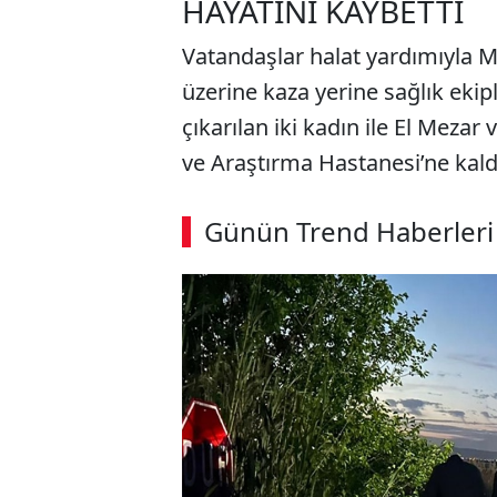
HAYATINI KAYBETTİ
Vatandaşlar halat yardımıyla M
üzerine kaza yerine sağlık ekip
çıkarılan iki kadın ile El Mezar
ve Araştırma Hastanesi’ne kaldı
ABERİ OKU
➜
Günün Trend Haberleri
00:02
/ 09:08