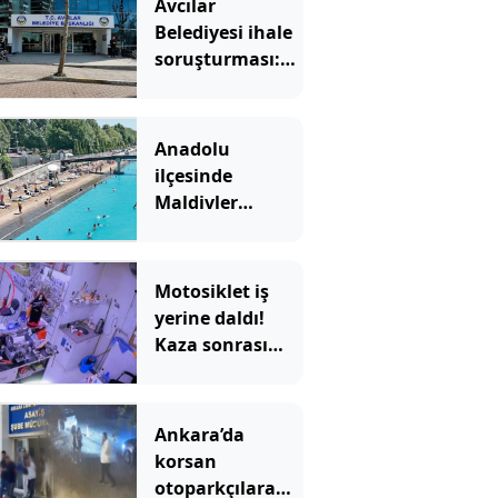
Avcılar
Belediyesi ihale
soruşturması:
12 şüpheli
adliyeye sevk
edildi
Anadolu
ilçesinde
Maldivler
manzarası:
Duyan akın
ediyor
Motosiklet iş
yerine daldı!
Kaza sonrası
bıçaklı kavga
çıktı
Ankara’da
korsan
otoparkçılara