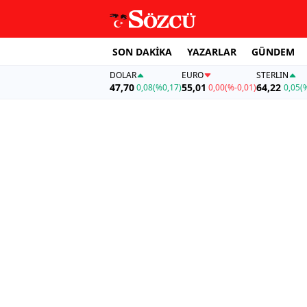
SON DAKİKA
YAZARLAR
GÜNDEM
DOLAR
EURO
STERLIN
47,70
55,01
64,22
0,08
(%0,17)
0,00
(%-0,01)
0,05
(