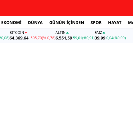
EKONOMİ
DÜNYA
GÜNÜN İÇİNDEN
SPOR
HAYAT
M
BITCOIN
ALTIN
FAİZ
64.369,64
6.551,59
39,99
%0,08)
-505,70
(%-0,78)
59,01
(%0,91)
0,04
(%0,09)