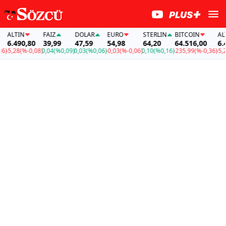
ALTIN
FAİZ
DOLAR
EURO
STERLIN
BITCOIN
ALTIN
6.490,80
39,99
47,59
54,98
64,20
64.516,00
6.490
5,28
(%-0,08)
0,04
(%0,09)
0,03
(%0,06)
-0,03
(%-0,06)
0,10
(%0,16)
-235,99
(%-0,36)
-5,28
(