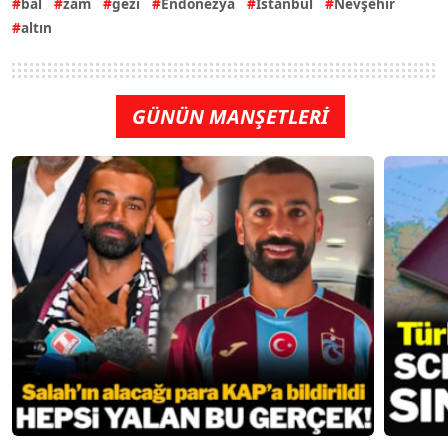
bal
zam
gezi
Endonezya
İstanbul
Nevşehir
altın
GÜNÜN MANŞETLERİ