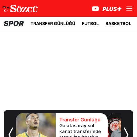
SPOR
TRANSFER GÜNLÜĞÜ
FUTBOL
BASKETBOL
lüğü
Transfer Günlüğü
Galatasaray sol
te
kanat transferinde