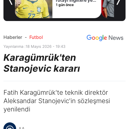
rotayı İngiltere’ye
1 gün önce
çevirdi!
Haberler
-
Futbol
Yayınlanma :
18 Mayıs 2026 - 19:43
Karagümrük'ten
Stanojevic kararı
Fatih Karagümrük'te teknik direktör
Aleksandar Stanojevic'in sözleşmesi
yenilendi
AA