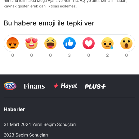
her türlü telif hakkı Mega Ajans ve Rek. Tic. A.Ş'ye aittir. İzin alınmadan,
kaynak gösterilerek dahi iktibas edilemez.
Bu habere emoji ile tepki ver
Haberler
31 Mart 2024 Yerel Seçim Sonuçları
2023 Seçim Sonuçları