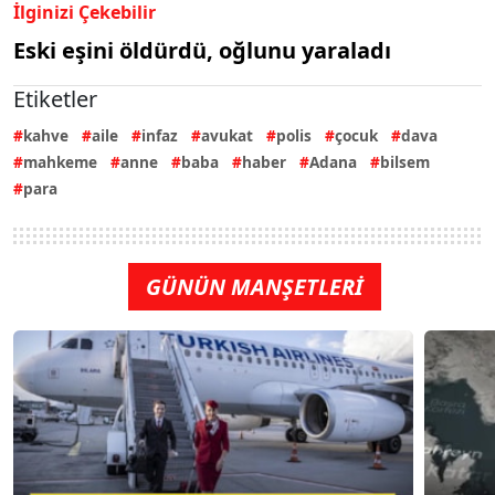
İlginizi Çekebilir
Eski eşini öldürdü, oğlunu yaraladı
Etiketler
kahve
aile
infaz
avukat
polis
çocuk
dava
mahkeme
anne
baba
haber
Adana
bilsem
para
GÜNÜN MANŞETLERİ