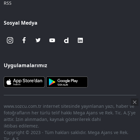
RSS
Sosyal Medya
Uygulamalarımız
www.sozcu.com.tr internet sitesinde yayınlanan yazı, haber ve
fotoğrafların her türlü telif hakkı Mega Ajans ve Rek. Tic. A.Ş'ye
aittir. İzin alınmadan, kaynak gösterilerek dahi
iktibas edilemez.
Copyright © 2023 - Tüm hakları saklıdır. Mega Ajans ve Rek.
Tic. A.Ş.