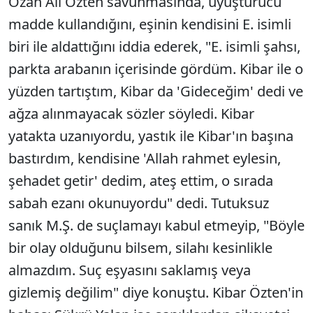
Ozan Ali Özten savunmasında, uyuşturucu
madde kullandığını, eşinin kendisini E. isimli
biri ile aldattığını iddia ederek, "E. isimli şahsı,
parkta arabanın içerisinde gördüm. Kibar ile o
yüzden tartıştım, Kibar da 'Gideceğim' dedi ve
ağza alınmayacak sözler söyledi. Kibar
yatakta uzanıyordu, yastık ile Kibar'ın başına
bastırdım, kendisine 'Allah rahmet eylesin,
şehadet getir' dedim, ateş ettim, o sırada
sabah ezanı okunuyordu" dedi. Tutuksuz
sanık M.Ş. de suçlamayı kabul etmeyip, "Böyle
bir olay olduğunu bilsem, silahı kesinlikle
almazdım. Suç eşyasını saklamış veya
gizlemiş değilim" diye konuştu. Kibar Özten'in