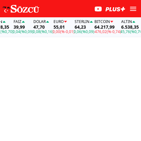
FAİZ
DOLAR
EURO
STERLIN
BITCOIN
ALTIN
FAİZ
39,99
47,70
55,01
64,23
64.217,99
6.538,35
39,
0)
0,04
(%0,09)
0,08
(%0,16)
0,00
(%-0,01)
0,06
(%0,09)
-476,02
(%-0,74)
45,76
(%0,70)
0,04
(