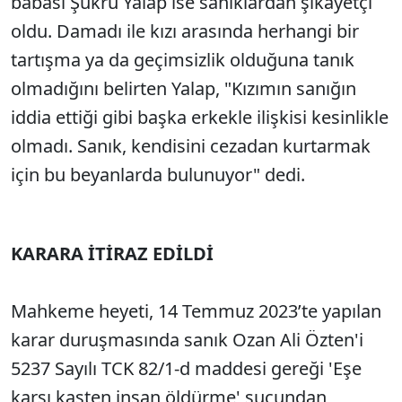
babası Şükrü Yalap ise sanıklardan şikayetçi
oldu. Damadı ile kızı arasında herhangi bir
tartışma ya da geçimsizlik olduğuna tanık
olmadığını belirten Yalap, "Kızımın sanığın
iddia ettiği gibi başka erkekle ilişkisi kesinlikle
olmadı. Sanık, kendisini cezadan kurtarmak
için bu beyanlarda bulunuyor" dedi.
KARARA İTİRAZ EDİLDİ
Mahkeme heyeti, 14 Temmuz 2023’te yapılan
karar duruşmasında sanık Ozan Ali Özten'i
5237 Sayılı TCK 82/1-d maddesi gereği 'Eşe
karşı kasten insan öldürme' suçundan