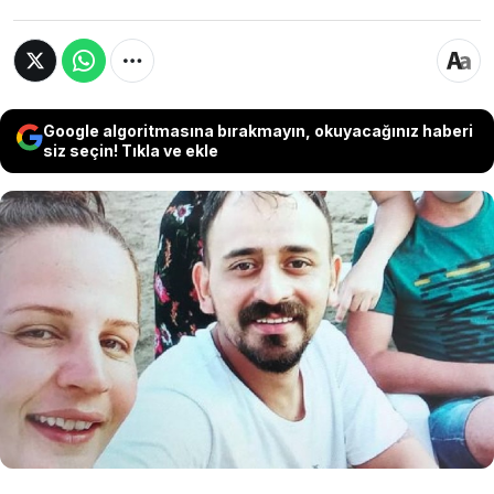
Google algoritmasına bırakmayın, okuyacağınız haberi
siz seçin! Tıkla ve ekle
Adana'da kendisini aldattığı iddiasıyla 2 çocuk
annesi eşi Kibar Özten'i (35) başına yastık
koyup, tabancayla öldürdüğü suçlamasıyla
ağırlaştırılmış müebbete mahkum edilen Ozan
Ali Özten'in (35) cezası, eksik soruşturma
yapıldığı gerekçesiyle bozuldu.