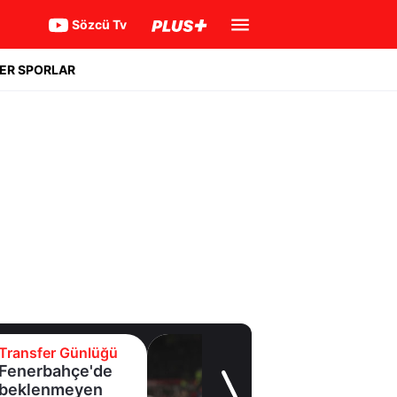
Sözcü Tv
ER SPORLAR
Transfer Günlüğü
Beşiktaş
Uruguaylı forveti