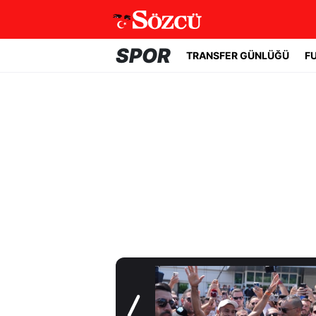
SPOR
TRANSFER GÜNLÜĞÜ
F
Transfer Günlüğü
Trabzonspor
Salah'a kavuştu!