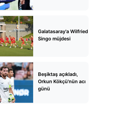
açıklama geldi
Galatasaray'a Wilfried
Singo müjdesi
Beşiktaş açıkladı,
Orkun Kökçü'nün acı
günü