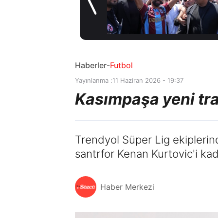
Coşkulu
16 saat önce
karşılama
Haberler
-
Futbol
Yayınlanma :
11 Haziran 2026 - 19:37
Kasımpaşa yeni tra
Trendyol Süper Lig ekipleri
santrfor Kenan Kurtovic'i ka
Haber Merkezi