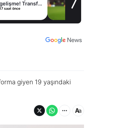
kiralama
22 saat önce
konusunda Al
Hilal ile anlaştı!
Adım adım Nunez
forma giyen 19 yaşındaki