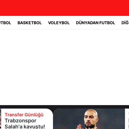
UTBOL
BASKETBOL
VOLEYBOL
DÜNYADAN FUTBOL
DİĞ
Transfer Günlüğü
Fenerbahçe'de
beklenmeyen