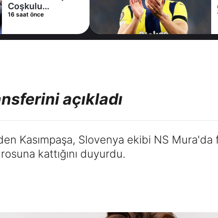
gelişme! Transfer
17 saat önce
iptal oldu
nsferini açıkladı
nden Kasımpaşa, Slovenya ekibi NS Mura'da 
drosuna kattığını duyurdu.