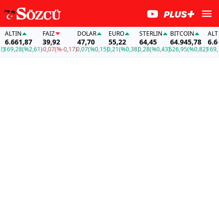
ALTIN
FAİZ
DOLAR
EURO
STERLIN
BITCOIN
ALTIN
6.661,87
39,92
47,70
55,22
64,45
64.945,78
6.661
69,28
(%2,61)
-0,07
(%-0,17)
0,07
(%0,15)
0,21
(%0,38)
0,28
(%0,43)
526,95
(%0,82)
169,28