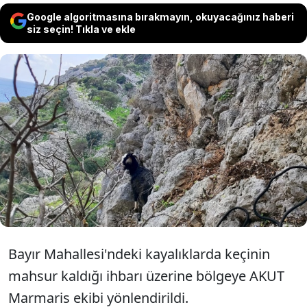
Google algoritmasına bırakmayın, okuyacağınız haberi
siz seçin! Tıkla ve ekle
Muğla'nın Marmaris ilçesinde,
kayalıklarda mahsur kalan keçi, Arama
Kurtarma Derneği (AKUT) ekibince
kurtarılarak sahibine teslim edildi.
Bayır Mahallesi'ndeki kayalıklarda keçinin
mahsur kaldığı ihbarı üzerine bölgeye AKUT
Marmaris ekibi yönlendirildi.