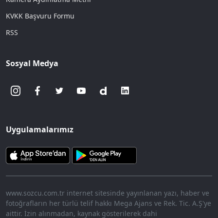
KVKK Başvuru Formu
RSS
Sosyal Medya
Uygulamalarımız
www.sozcu.com.tr internet sitesinde yayınlanan yazı, haber ve
fotoğrafların her türlü telif hakkı Mega Ajans ve Rek. Tic. A.Ş'ye
aittir. İzin alınmadan, kaynak gösterilerek dahi