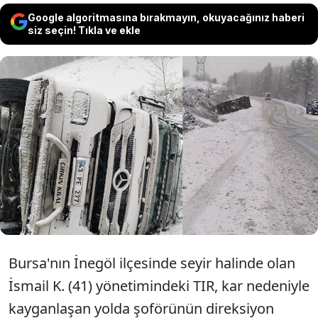
Google algoritmasına bırakmayın, okuyacağınız haberi
siz seçin! Tıkla ve ekle
Bursa'nın İnegöl ilçesinde kar nedeniyle
kayganlaşan yolda şoförünün
kontrolünden çıkan TIR, devrildi. Kazada
şoför ile yanındaki kişi yaralandı.
Bursa'nın İnegöl ilçesinde seyir halinde olan
İsmail K. (41) yönetimindeki TIR, kar nedeniyle
kayganlaşan yolda şoförünün direksiyon