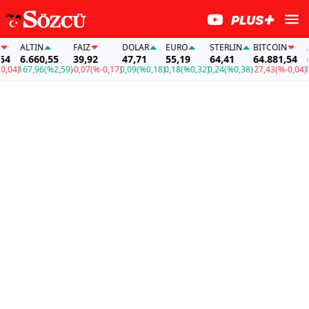
ALTIN
FAİZ
DOLAR
EURO
STERLIN
BITCOIN
ALT
6.660,55
39,92
47,71
55,19
64,41
64.881,54
6.6
4)
167,96
(%2,59)
-0,07
(%-0,17)
0,09
(%0,18)
0,18
(%0,32)
0,24
(%0,38)
-27,43
(%-0,04)
167