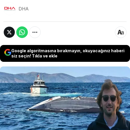
DHA
Google algoritmasına bırakmayın, okuyacağınız haberi
siz seçin! Tıkla ve ekle
Yalova'dan Bozcaada'ya gitmek için açıldığı
teknesi, parçalanmış ve yarı batık halde bulunan iş
insanı Halit Yukay’ı arama çalışmaları 7’nci günde
devam ediyor. Kurbağa adamlar su altında iş
insanına ait bir ize ulaşmak için dalış yaparken,
İzmir Emniyeti’nden bölgeye getirilen İnsansız Su
Altı Robotu (ROV) ile de deniz tabanında arama
başlatıldı.