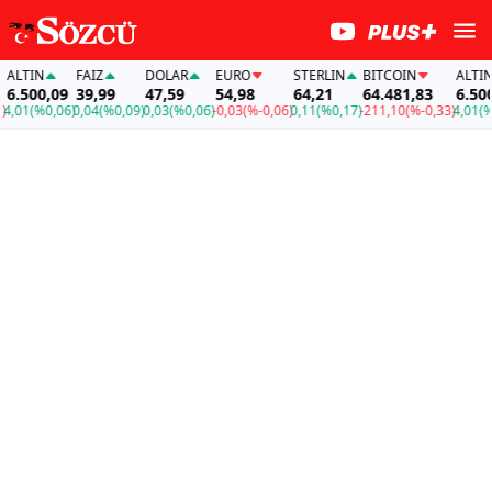
LTIN
FAİZ
DOLAR
EURO
STERLIN
BITCOIN
ALTIN
.500,09
39,99
47,59
54,98
64,21
64.481,83
6.500,0
01
(%0,06)
0,04
(%0,09)
0,03
(%0,06)
-0,03
(%-0,06)
0,11
(%0,17)
-211,10
(%-0,33)
4,01
(%0,0