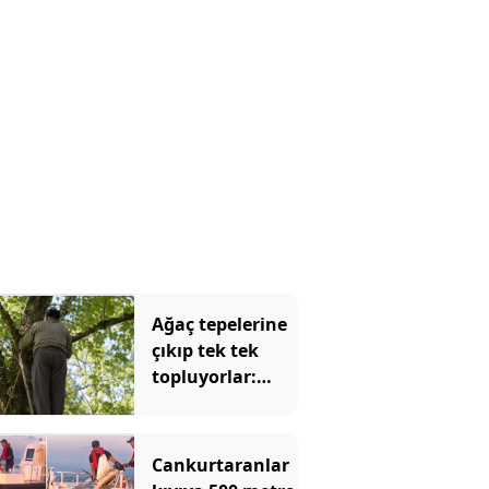
Ağaç tepelerine
çıkıp tek tek
topluyorlar:
Kilosu 3 bin
liraya
dayanacak
Cankurtaranlar