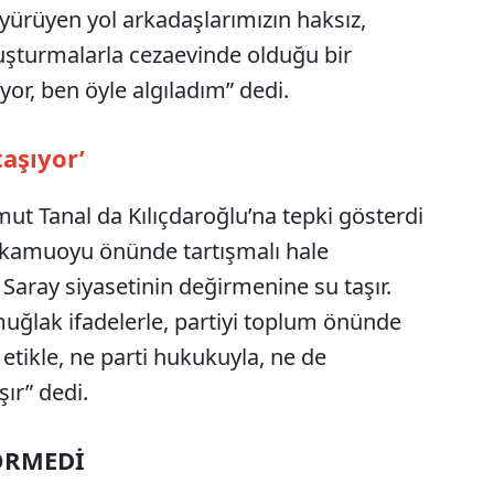
 yürüyen yol arkadaşlarımızın haksız,
şturmalarla cezaevinde olduğu bir
r, ben öyle algıladım” dedi.
taşıyor’
ut Tanal da Kılıçdaroğlu’na tepki gösterdi
 kamuoyu önünde tartışmalı hale
Saray siyasetinin değirmenine su taşır.
muğlak ifadelerle, partiyi toplum önünde
 etikle, ne parti hukukuyla, ne de
ır” dedi.
GÖRMEDİ