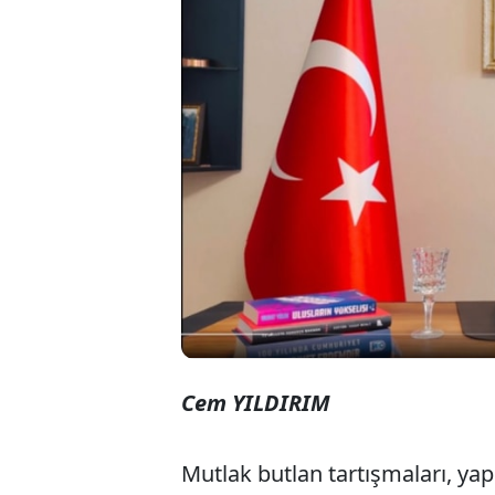
Kemal Kılıç
paylaştığı 
Partimiz bi
emanete ka
Cem YILDIRIM
Mutlak butlan tartışmaları, yapıl