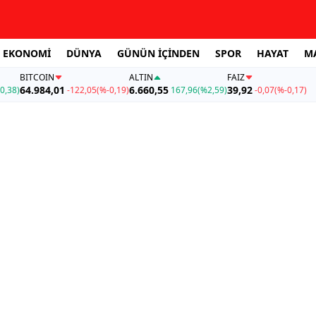
EKONOMİ
DÜNYA
GÜNÜN İÇİNDEN
SPOR
HAYAT
M
BITCOIN
ALTIN
FAİZ
64.984,01
6.660,55
39,92
0,38)
-122,05
(%-0,19)
167,96
(%2,59)
-0,07
(%-0,17)