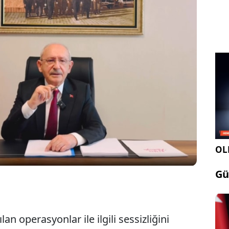
daroğlu, kendisini destekleyen 22 milletvekilinin de
videoda “CHP bize bırakılmış bir miras değildir.
zlere kutsal bir emanettir. Emanet kirletilemez,
ra çalınamaz” dedi.
OLE
Gü
an operasyonlar ile ilgili sessizliğini