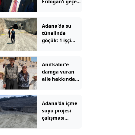
Erdoğan’ı geçen
iki isim belli
oldu
Adana'da su
tünelinde
göçük: 1 işçi
hayatını
kaybetti, 1'i
yaralandı
Anıtkabir'e
damga vuran
aile hakkında
yeni gelişme
Adana'da içme
suyu projesi
çalışması
sırasında göçük!