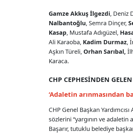
Gamze Akkuş İlgezdi
, Deniz 
Nalbantoğlu
, Semra Dinçer,
S
Kasap
, Mustafa Adıgüzel,
Has
Ali Karaoba,
Kadim Durmaz
, 
Aşkın Türeli,
Orhan Sarıbal,
İl
Karaca.
CHP CEPHESİNDEN GELEN 
‘Adaletin arınmasından b
CHP Genel Başkan Yardımcısı Al
sözlerini “yargının ve adaletin 
Başarır, tutuklu belediye başkan