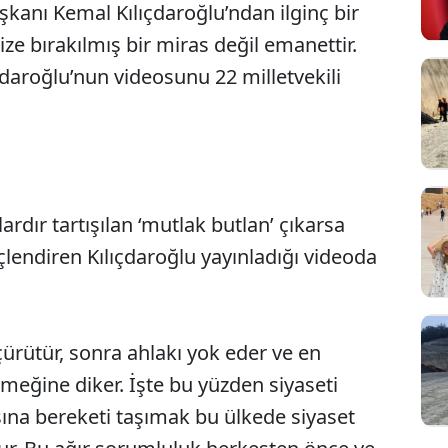
kanı Kemal Kılıçdaroğlu’ndan ilginç bir
bize bırakılmış bir miras değil emanettir.
çdaroğlu’nun videosunu 22 milletvekili
rdır tartışılan ‘mutlak butlan’ çıkarsa
Sesi Aç
çlendiren Kılıçdaroğlu yayınladığı videoda
çürütür, sonra ahlakı yok eder ve en
eğine diker. İşte bu yüzden siyaseti
sına bereketi taşımak bu ülkede siyaset