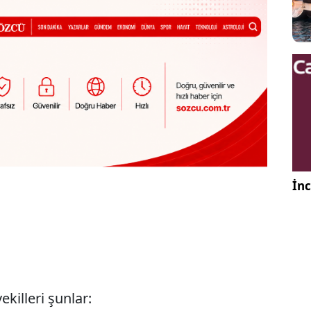
İnc
killeri şunlar: