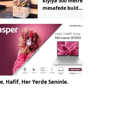
kıyıya 500 metre
mesafede buldu!
İhbar üzerine
ekipler geldi
e, Hafif, Her Yerde Seninle.