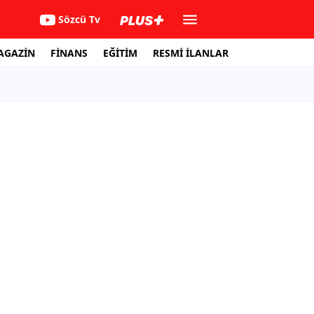
Sözcü Tv
AGAZİN
FİNANS
EĞİTİM
RESMİ İLANLAR