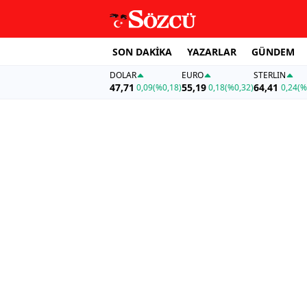
SON DAKİKA
YAZARLAR
GÜNDEM
DOLAR
EURO
STERLIN
47,71
55,19
64,41
0,09
(%0,18)
0,18
(%0,32)
0,24
(%