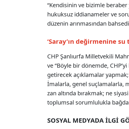
“Kendisinin ve bizimle beraber
hukuksuz iddianameler ve soru
düzenin arınmasından bahsediyo
‘Saray’ın değirmenine su 
CHP Şanlıurfa Milletvekili Mahm
ve “Böyle bir dönemde, CHP’yi
getirecek açıklamalar yapmak; 
İmalarla, genel suçlamalarla, 
zan altında bırakmak; ne siyasi
toplumsal sorumlulukla bağdaş
SOSYAL MEDYADA İLGİ 