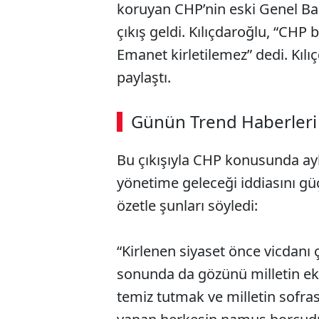
koruyan CHP’nin eski Genel Baş
çıkış geldi. Kılıçdaroğlu, “CHP 
Emanet kirletilemez” dedi. Kılı
paylaştı.
ABERİ OKU
➜
Günün Trend Haberleri
00:02
/ 08:43
Bu çıkışıyla CHP konusunda ayla
yönetime geleceği iddiasını gü
özetle şunları söyledi:
“Kirlenen siyaset önce vicdanı 
sonunda da gözünü milletin ekm
temiz tutmak ve milletin sofra