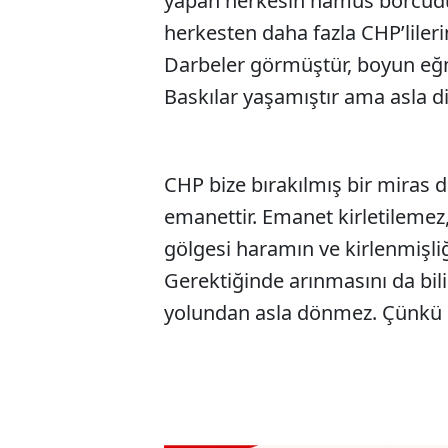
yapan herkesin namus borcudu
herkesten daha fazla CHP’lileri
Darbeler görmüştür, boyun eğme
Baskılar yaşamıştır ama asla d
CHP bize bırakılmış bir miras de
emanettir. Emanet kirletilemez
gölgesi haramın ve kirlenmişliğ
Gerektiğinde arınmasını da bil
yolundan asla dönmez. Çünkü b