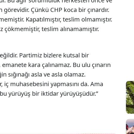
r. Bu ağır sorumluluk herkesten önce ve
n görevidir. Çünkü CHP koca bir çınardır.
miştir. Kapatılmıştır, teslim olmamıştır.
iz çökmemiştir, teslim alınamamıştır.
ğildir. Partimiz bizlere kutsal bir
, emanete kara çalınamaz. Bu ulu çınarın
in sığınağı asla ve asla olamaz.
ir, iç muhasebesini yapmasını da. Ama
u yürüyüş bir iktidar yürüyüşüdür.”