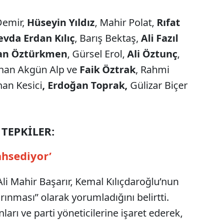
Demir,
Hüseyin Yıldız
, Mahir Polat,
Rıfat
evda Erdan Kılıç
, Barış Bektaş,
Ali Fazıl
an Öztürkmen
, Gürsel Erol,
Ali Öztunç
,
İnan Akgün Alp ve
Faik Öztrak
, Rahmi
han Kesici
, Erdoğan Toprak,
Gülizar Biçer
TEPKİLER:
ahsediyor’
i Mahir Başarır, Kemal Kılıçdaroğlu’nun
arınması” olarak yorumladığını belirtti.
ları ve parti yöneticilerine işaret ederek,