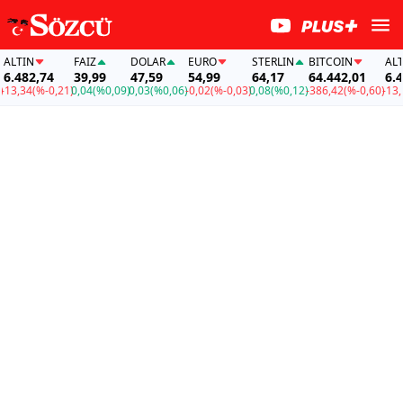
IN
FAİZ
DOLAR
EURO
STERLIN
BITCOIN
ALTIN
82,74
39,99
47,59
54,99
64,17
64.442,01
6.482,7
34
(%-0,21)
0,04
(%0,09)
0,03
(%0,06)
-0,02
(%-0,03)
0,08
(%0,12)
-386,42
(%-0,60)
-13,34
(%-