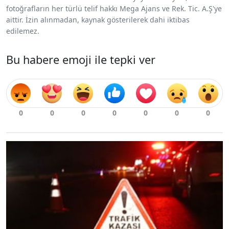
fotoğrafların her türlü telif hakkı Mega Ajans ve Rek. Tic. A.Ş'ye
aittir. İzin alınmadan, kaynak gösterilerek dahi iktibas
edilemez.
Bu habere emoji ile tepki ver