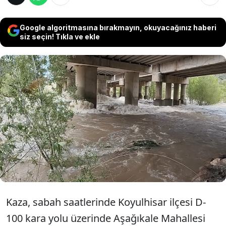
Google algoritmasına bırakmayın, okuyacağınız haberi
siz seçin! Tıkla ve ekle
Sivas'ın Koyulhisar ilçesinde takla atan
otomobildeki 1 kişi öldü, 1 kişi yaralandı. Kaza
sonrası Kelkit Çayı'na düştüğü
değerlendirilen E.N.H. (18) isimli kızı bulmak
için arama kurtarma çalışması başlatıldı.
Kaza, sabah saatlerinde Koyulhisar ilçesi D-
100 kara yolu üzerinde Aşağıkale Mahallesi