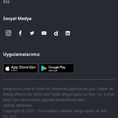
RSS
Sosyal Medya
Uygulamalarımız
www.sozcu.com.tr internet sitesinde yayınlanan yazı, haber ve
fotoğrafların her türlü telif hakkı Mega Ajans ve Rek. Tic. A.Ş'ye
aittir. İzin alınmadan, kaynak gösterilerek dahi
iktibas edilemez.
Copyright © 2023 - Tüm hakları saklıdır. Mega Ajans ve Rek.
Tic. A.Ş.