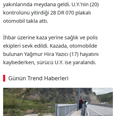
yakınlarında meydana geldi. U.Y.’nin (20)
kontrolünü yitirdiği 28 DR 070 plakalı
otomobil takla attı.
İhbar üzerine kaza yerine sağlık ve polis
ekipleri sevk edildi. Kazada, otomobilde
bulunan Yağmur Hira Yazıcı (17) hayatını
kaybederken, sürücü U.Y. ise yaralandı.
Günün Trend Haberleri
00:02
/ 09:15
Sesi Aç