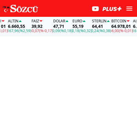
ALTIN
FAİZ
DOLAR
EURO
STERLIN
BITCOIN
ALTI
1
6.660,55
39,92
47,71
55,19
64,41
64.978,01
6.66
1)
167,96
(%2,59)
-0,07
(%-0,17)
0,09
(%0,18)
0,18
(%0,32)
0,24
(%0,38)
-6,00
(%-0,01)
167,