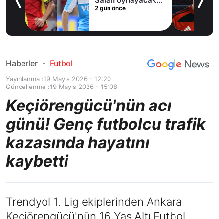
Salah oynayacak
2 gün önce
an
mı?
Haberler
-
Futbol
Yayınlanma :
19 Mayıs 2026 - 12:20
Güncellenme :
19 Mayıs 2026 - 15:08
Keçiörengücü'nün acı
günü! Genç futbolcu trafik
kazasında hayatını
kaybetti
Trendyol 1. Lig ekiplerinden Ankara
Keçiörengücü'nün 16 Yaş Altı Futbol