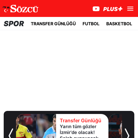
SPOR
TRANSFER GÜNLÜĞÜ
FUTBOL
BASKETBOL
lüğü
Transfer Günlüğü
Yarın tüm gözler
esi!
İzmir'de olacak!