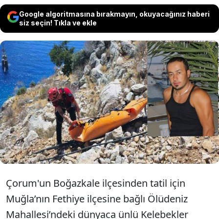
Google algoritmasına bırakmayın, okuyacağınız haberi
siz seçin! Tıkla ve ekle
Tatil için geldiği Muğla’nın Fethiye
ilçesinde Kelebekler Vadisi’nde
uçuruma düşen kişi yaşamını yitirdi.
Çorum'un Boğazkale ilçesinden tatil için
Muğla’nın Fethiye ilçesine bağlı Ölüdeniz
Mahallesi’ndeki dünyaca ünlü Kelebekler