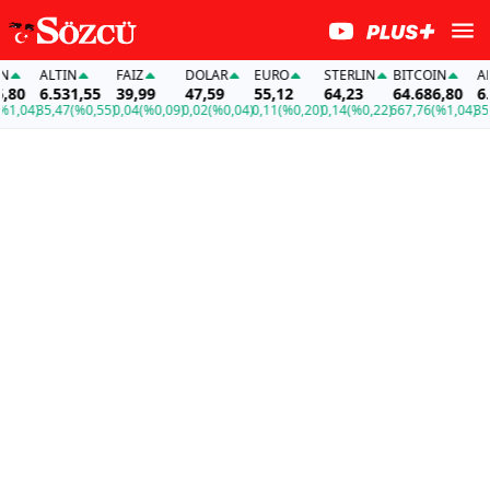
ALTIN
FAİZ
DOLAR
EURO
STERLIN
BITCOIN
ALT
80
6.531,55
39,99
47,59
55,12
64,23
64.686,80
6.5
,04)
35,47
(%0,55)
0,04
(%0,09)
0,02
(%0,04)
0,11
(%0,20)
0,14
(%0,22)
667,76
(%1,04)
35,4