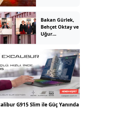
gördü
Bakan Gürlek,
Behçet Oktay ve
Uğur
Mumcu'nun
ailelerini dinledi
alibur G915 Slim ile Güç Yanında