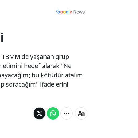
i
ün TBMM'de yaşanan grup
önetimini hedef alarak "Ne
olmayacağım; bu kötüdür atalım
p soracağım" ifadelerini