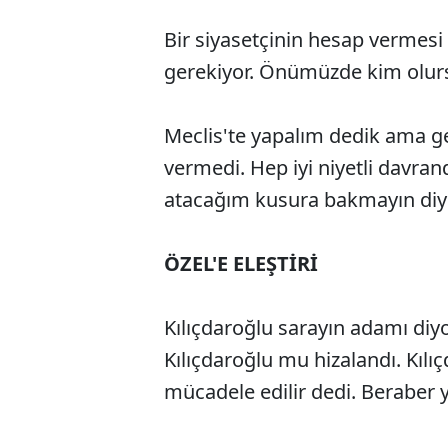
Bir siyasetçinin hesap vermes
gerekiyor. Önümüzde kim olurs
Meclis'te yapalım dedik ama ger
vermedi. Hep iyi niyetli davrand
atacağım kusura bakmayın di
ÖZEL'E ELEŞTİRİ
Kılıçdaroğlu sarayın adamı diyo
Kılıçdaroğlu mu hizalandı. Kıl
mücadele edilir dedi. Beraber 