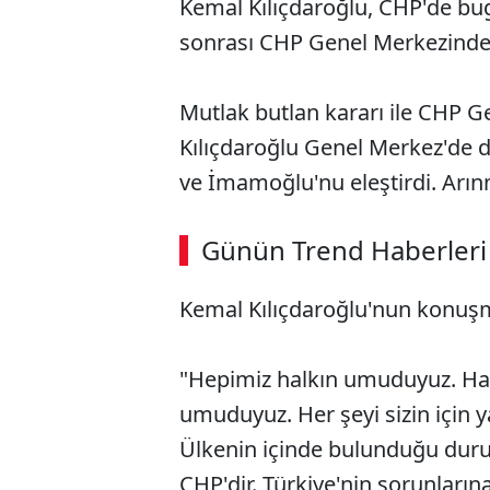
Kemal Kılıçdaroğlu, CHP'de bug
sonrası CHP Genel Merkezinde
Mutlak butlan kararı ile CHP G
Kılıçdaroğlu Genel Merkez'de de
ve İmamoğlu'nu eleştirdi. Arın
ABERİ OKU
➜
Günün Trend Haberleri
Kemal Kılıçdaroğlu'nun konuşm
SÖZCÜ SON DAKİKA
"Hepimiz halkın umuduyuz. Hay
umuduyuz. Her şeyi sizin için
Ülkenin içinde bulunduğu duru
CHP'dir. Türkiye'nin sorunları