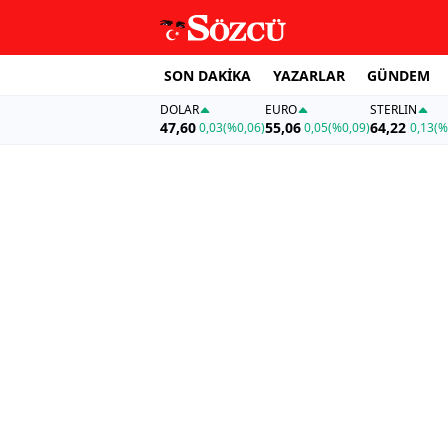
SON DAKİKA
YAZARLAR
GÜNDEM
DOLAR
EURO
STERLIN
47,60
55,06
64,22
0,03
(%0,06)
0,05
(%0,09)
0,13
(%