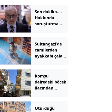
Son dakika....
Hakkında
soruşturma
başlatılan
Ertuğrul Özkök
adliyede
Sultangazi'de
camilerden
ayakkabı çalan
şüpheli
kamerada
Komşu
dairedeki böcek
ilacından
zehirlenen 9
yaşındaki çocuk
öldü!
Oturduğu