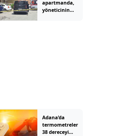
apartmanda,
yöneticinin
yardımcısını
öldürdü
Adana’da
termometreler
38 dereceyi