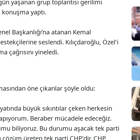
ün yaşanan grup toplantısı gerilimi
 konuşma yaptı.
enel Başkanlığı’na atanan Kemal
stekçilerine seslendi. Kılıçdaroğlu, Özel'i
ma çağrısını yineledi.
asından öne çıkanlar şöyle oldu:
atında büyük sıkıntılar çeken herkesin
 yapıyorum. Beraber mücadele edeceğiz.
mu biliyoruz. Bu durumu aşacak tek parti
na çözüm üreten tek parti CHP'dir. CHP