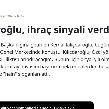
iran 2026 - 16:47
oğlu, ihraç sinyali verd
Başkanlığına getirilen Kemal Kılıçdaroğlu, bug
P Genel Merkezinde konuştu. Kılıçdaroğlu, Özel y
 kirlilikten arındıracağım. Bunun için önyargılı 
urultay davasını başımıza bela edenlerden hesa
e "hain" sloganları attı.
okuyacağınız haberi siz seçin! Tıkla ve ekle