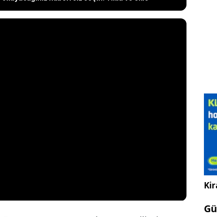
Kir
Gü