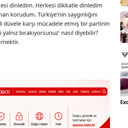
kesi dinledim. Herkesi dikkatle dinledim
man korudum. Türkiye'nin saygınlığını
 düvele karşı mücadele etmiş bir partinin
i yalnız bırakıyorsunuz' nasıl diyebilir?
nektir.
Exc