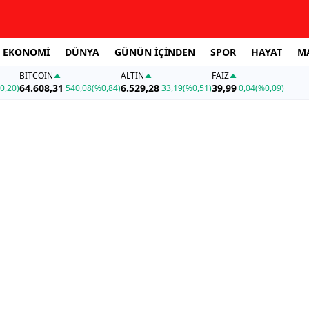
EKONOMİ
DÜNYA
GÜNÜN İÇİNDEN
SPOR
HAYAT
M
BITCOIN
ALTIN
FAİZ
64.608,31
6.529,28
39,99
0,20)
540,08
(%0,84)
33,19
(%0,51)
0,04
(%0,09)