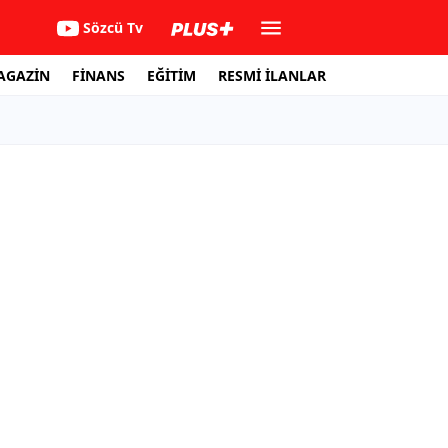
Sözcü Tv
AGAZİN
FİNANS
EĞİTİM
RESMİ İLANLAR