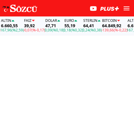
LTIN
FAİZ
DOLAR
EURO
STERLIN
BITCOIN
ALTI
.660,55
39,92
47,71
55,19
64,41
64.849,92
6.66
67,96
(%2,59)
-0,07
(%-0,17)
0,09
(%0,18)
0,18
(%0,32)
0,24
(%0,38)
-139,66
(%-0,22)
167,9